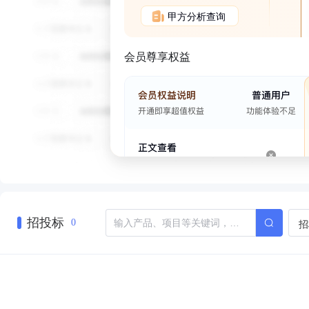
甲方分析查询
会员尊享权益
招投标
招
0