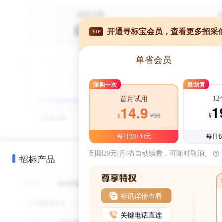
开通寻标宝会员，查看更多招采
VIP
单省会员
限购一次
最划算
1
首月试用
1
14.9
¥39
¥
¥
每日仅0.48元
每日仅
到期29元/月/省自动续费，可随时取消。
招标产品
标讯详情查看
关键电话直连