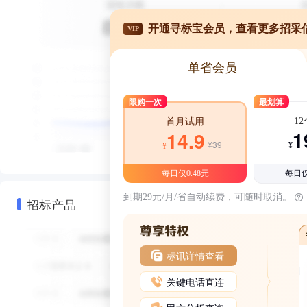
开通寻标宝会员，查看更多招采
VIP
单省会员
限购一次
最划算
1
首月试用
1
14.9
¥39
¥
¥
每日仅0.48元
每日仅
到期29元/月/省自动续费，可随时取消。
招标产品
标讯详情查看
关键电话直连