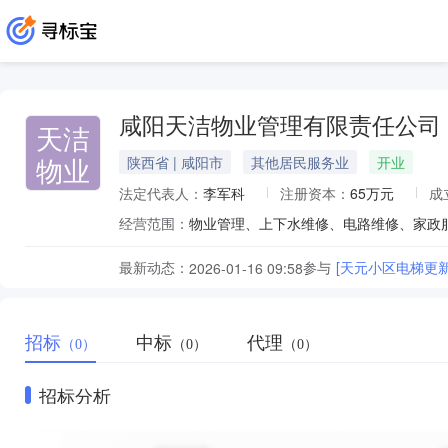
咸阳天洁物业管理有限责任公司
天洁
物业
陕西省 | 咸阳市
其他居民服务业
开业
法定代表人：
李军科
注册资本：
65万元
成
经营范围：
物业管理、上下水维修、电路维修、家政
最新动态：
参与
[天元小区电梯更
2026-01-16 09:58
招标
中标
代理
（0）
（0）
（0）
招标分析