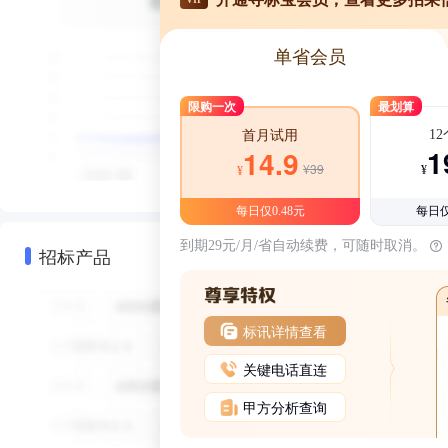
单省会员
限购一次
最划算
1
首月试用
1
14.9
¥39
¥
¥
每日仅0.48元
每日仅
到期29元/月/省自动续费，可随时取消。
招标产品
标讯详情查看
关键电话直连
甲方分析查询