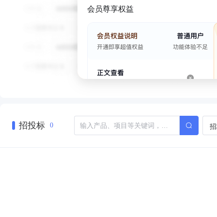
会员尊享权益
招投标
招
0