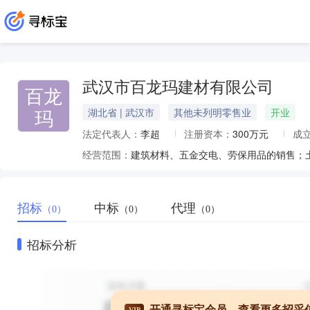
武汉市百龙玛建材有限公司
百龙
玛
湖北省 | 武汉市
其他未列明零售业
开业
法定代表人：
李超
注册资本：
300万元
成
经营范围：
建筑材料、五金交电、劳保用品的销售；
招标
中标
代理
（0）
（0）
（0）
招标分析
开通寻标宝会员，查看更多招采
VIP