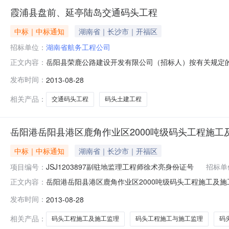
霞浦县盘前、延亭陆岛交通码头工程
中标｜中标通知
湖南省｜长沙市｜开福区
招标单位：
湖南省航务工程公司
岳阳县荣鹿公路建设开发有限公司（招标人）按有关规定的
正文内容：
务工程公司施工第二标段：永嘉县交通工程公司、岳阳市
发布时间：
2013-08-28
理和总工证件见下表：施工第一标段：湖南省航务工程公司
土建工程项目所在地株洲市湘阴县发包
相关产品：
交通码头工程
码头土建工程
岳阳港岳阳县港区鹿角作业区2000吨级码头工程施工
中标｜中标通知
湖南省｜长沙市｜开福区
项目编号：
JSJ1203897副驻地监理工程师徐术亮身份证号
招标单
岳阳港岳阳县港区鹿角作业区2000吨级码头工程施工及施工
正文内容：
构：湖南国通工程管理有限公司招标地区：湖南省招标产品：所
发布时间：
2013-08-28
开发有限公司（招标人）按有关规定的要求，将岳阳港岳阳
标段：永嘉
相关产品：
码头工程施工及施工监理
码头工程施工与施工监理
码