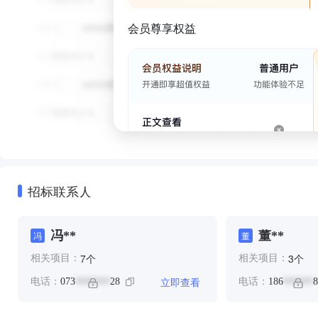
会员尊享权益
招标联系人
冯**
董**
冯
董
个
个
7
3
相关项目：
相关项目：
立即查看
电话：
073
28
电话：
186
8
*******
******