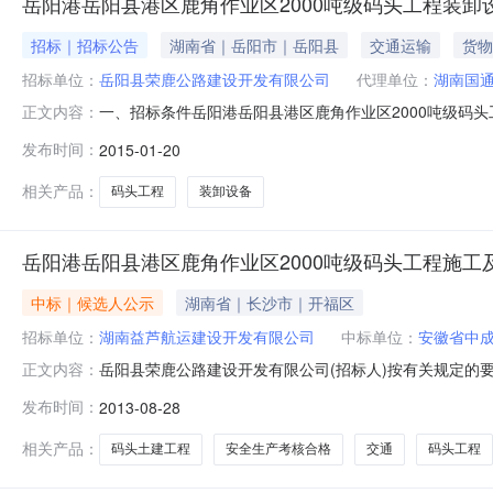
岳阳港岳阳县港区鹿角作业区2000吨级码头工程装卸
招标｜招标公告
湖南省｜岳阳市｜岳阳县
交通运输
货物
招标单位：
岳阳县荣鹿公路建设开发有限公司
代理单位：
湖南国
一、招标条件岳阳港岳阳县港区鹿角作业区2000吨级码头工
正文内容：
(以下简称招标人)。采购资金来自国省补贴和自筹,项目现
发布时间：
2015-01-20
项目概况2.1项目名称:岳阳港岳阳县港区鹿角作业区2000
相关产品：
码头工程
装卸设备
岳阳港岳阳县港区鹿角作业区2000吨级码头工程施工
中标｜候选人公示
湖南省｜长沙市｜开福区
招标单位：
湖南益芦航运建设开发有限公司
中标单位：
安徽省中
岳阳县荣鹿公路建设开发有限公司(招标人)按有关规定的要
正文内容：
公司施工第二标段:永嘉县交通工程公司、岳阳市鑫益建筑
发布时间：
2013-08-28
见下表:施工第一标段:湖南省航务工程公司近五年完成的类
地株洲市湘阴县发包
相关产品：
码头土建工程
安全生产考核合格
交通
码头工程