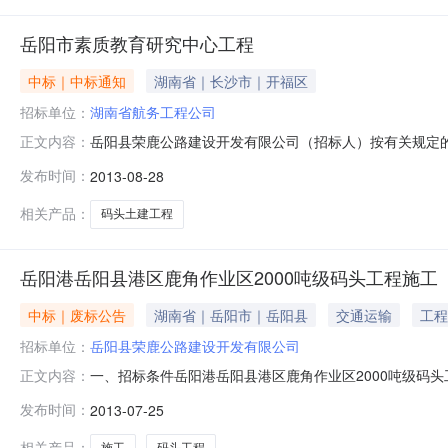
岳阳市素质教育研究中心工程
中标｜中标通知
湖南省｜长沙市｜开福区
招标单位：
湖南省航务工程公司
岳阳县荣鹿公路建设开发有限公司（招标人）按有关规定的
正文内容：
务工程公司施工第二标段：永嘉县交通工程公司、岳阳市
发布时间：
2013-08-28
理和总工证件见下表：施工第一标段：湖南省航务工程公司
土建工程项目所在地株洲市湘阴县发包
相关产品：
码头土建工程
岳阳港岳阳县港区鹿角作业区2000吨级码头工程施工
中标｜废标公告
湖南省｜岳阳市｜岳阳县
交通运输
工程
招标单位：
岳阳县荣鹿公路建设开发有限公司
一、招标条件岳阳港岳阳县港区鹿角作业区2000吨级码头工
正文内容：
(招标人)。建设资金来自国省补助和地方自筹。项目现已
发布时间：
2013-07-25
1、项目概况:本项目位于湖南省岳阳县鹿角镇湘江右岸,距县城1
相关产品：
施工
码头工程