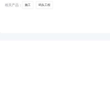
相关产品：
施工
码头工程
NEW
HOT
5折起
暂时没有搜索结果…