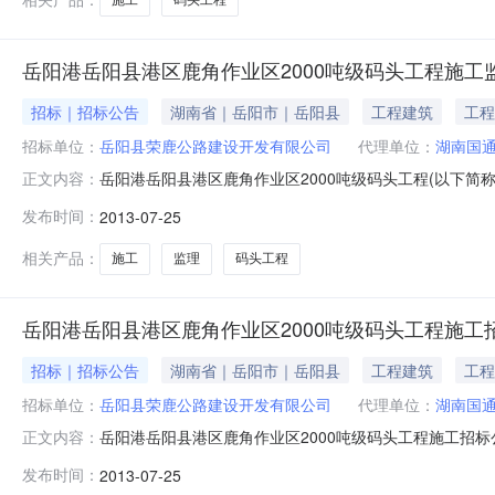
岳阳港岳阳县港区鹿角作业区2000吨级码头工程施工
招标｜招标公告
湖南省｜岳阳市｜岳阳县
工程建筑
工程
招标单位：
岳阳县荣鹿公路建设开发有限公司
代理单位：
湖南国
岳阳港岳阳县港区鹿角作业区2000吨级码头工程(以下简称本
正文内容：
金来源于国家定额补助和地方自筹。项目建设单位为岳阳县
发布时间：
2013-07-25
有限公司。诚邀具备相应资格条件的监理单位参与本项目的投标
泊
相关产品：
施工
监理
码头工程
岳阳港岳阳县港区鹿角作业区2000吨级码头工程施工
招标｜招标公告
湖南省｜岳阳市｜岳阳县
工程建筑
工程
招标单位：
岳阳县荣鹿公路建设开发有限公司
代理单位：
湖南国
岳阳港岳阳县港区鹿角作业区2000吨级码头工程施工招标公告发布
正文内容：
标机构：湖南国通工程管理有限公司招标地区：湖南省招标
发布时间：
2013-07-25
码头工程已由湖南省发展和改革委员会以（湘发改基[201