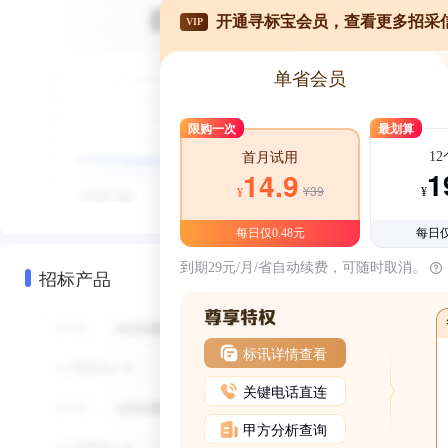
开通寻标宝会员，查看更多招采
VIP
单省会员
限购一次
最划算
1
首月试用
1
14.9
¥39
¥
¥
每日仅0.48元
每日仅
到期29元/月/省自动续费，可随时取消。
招标产品
标讯详情查看
关键电话直连
甲方分析查询