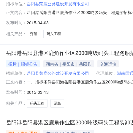
招标单位：
岳阳县荣鹿公路建设开发有限公司
岳阳港岳阳县港区鹿角作业区2000吨级码头工程趸船招标
正文内容：
进行认真、系统的评审,推荐中标候选人如下:第一名:湖
发布时间：
2015-04-03
条例》第五十四条的规定,现予以公示。本公告公示期为三
限公司监督机构:岳阳
相关产品：
趸船
码头工程
岳阳港岳阳县港区鹿角作业区2000吨级码头工程趸船招
招标｜招标公告
湖南省｜岳阳市｜岳阳县
交通运输
招标单位：
岳阳县荣鹿公路建设开发有限公司
代理单位：
湖南国
一、招标条件岳阳港岳阳县港区鹿角作业区2000吨级码头
正文内容：
公司（以下简称“招标人”）。采购资金来自国省补贴和自
发布时间：
2015-03-13
开招标。二、项目概况2.1项目名称：岳阳港岳阳县港区鹿角
三、招标范围3
相关产品：
码头工程
趸船
岳阳港岳阳县港区鹿角作业区2000吨级码头工程装卸