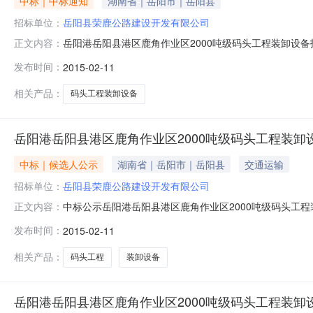
中标｜中标通知
湖南省｜岳阳市｜岳阳县
招标单位：
岳阳县荣鹿公路建设开发有限公司
岳阳港岳阳县港区鹿角作业区2000吨级码头工程装卸设备招
正文内容：
湖南国通工程管理有限公司招标地区：湖南省招标产品：采购设
发布时间：
2015-02-11
阳县港区鹿角作业区2000吨级码头工程装卸设备招标于2
相关产品：
码头工程装卸设备
岳阳港岳阳县港区鹿角作业区2000吨级码头工程装卸
中标｜候选人公示
湖南省｜岳阳市｜岳阳县
交通运输
招标单位：
岳阳县荣鹿公路建设开发有限公司
中标公示岳阳港岳阳县港区鹿角作业区2000吨级码头工程装
正文内容：
人的投标文件进行认真、系统的评审,推荐:第一包第一名
发布时间：
2015-02-11
工有限公司第二名:河南卫华重型机械股份有限公司第三名
机械有限公司第五
相关产品：
码头工程
装卸设备
岳阳港岳阳县港区鹿角作业区2000吨级码头工程装