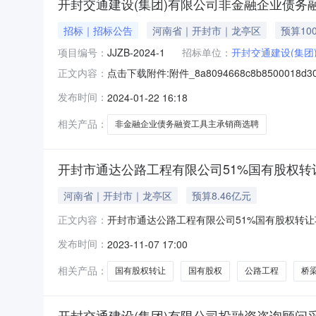
开封交通建设(集团)有限公司非金融企业债务
招标｜招标公告
河南省｜开封市｜龙亭区
预算10
项目编号：
JJZB-2024-1
招标单位：
开封交通建设(集团
点击下载附件:附件_8a8094668c8b85000
正文内容：
地区：河南省,开封市,龙亭区一、招标条件本
发布时间：
2024-01-22 16:18
100万元，招标人为开封交通建设（集团）有
相关产品：
非金融企业债务融资工具主承销商选聘
开封市通达公路工程有限公司51%国有股权转
河南省｜开封市｜龙亭区
预算8.46亿元
开封市通达公路工程有限公司51%国有股权转
正文内容：
2023-11-7标的企业所在地区河南省-开封
发布时间：
2023-11-07 17:00
封市宋城路93号法定代表人杨二建成立日期199
会信用代码
相关产品：
国有股权转让
国有股权
公路工程
桥
开封交通建设(集团)有限公司投融资咨询顾问