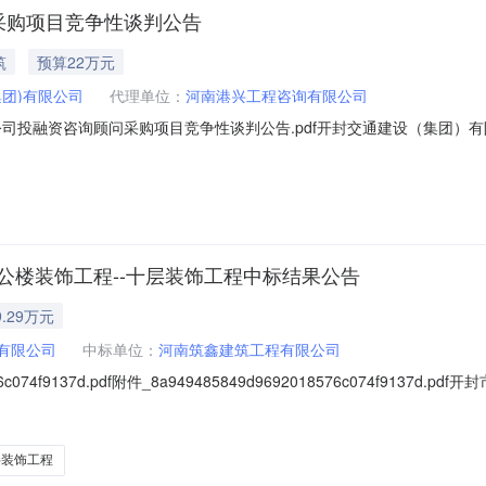
采购项目竞争性谈判公告
筑
预算22万元
集团)有限公司
代理单位：
河南港兴工程咨询有限公司
司投融资咨询顾问采购项目竞争性谈判公告.pdf开封交通建设（集团）有
竞争性谈判公告（招标编号：GXZXKF-0327）项目所在地区：河南
机关批准，项目资金来源为自筹资金22万元，招标人为开封交通建设（集
公楼装饰工程--十层装饰工程中标结果公告
.29万元
)有限公司
中标单位：
河南筑鑫建筑工程有限公司
76c074f9137d.pdf附件_8a949485849d9692018576c074f
2044）、中标人信息：标段（包）[001]开封市路达高速公路开发管理
73万元二、其他：我公司受开封交通建设（集团）有限公司委托，对开封市路
层装饰工程