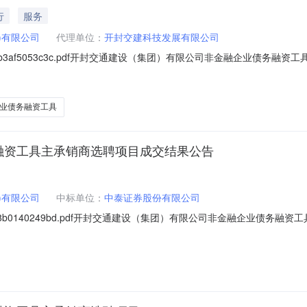
行
服务
)有限公司
代理单位：
开封交建科技发展有限公司
01943b3af5053c3c.pdf开封交通建设（集团）有限公司非金融企业债
、招标条件本开封交通建设（集团）有限公司非金融企业债务融资工具主承销
集团）有限公司。本项目已具备招标条件，现招标方式为公开招标。二、
业债务融资工具
融资工具主承销商选聘项目成交结果公告
)有限公司
中标单位：
中泰证券股份有限公司
18d68b0140249bd.pdf开封交通建设（集团）有限公司非金融企业债务
通建设（集团）有限公司非金融企业债务融资工具主承销商选聘项目:中标人：
工具主承销商选聘项目竞争性磋商的磋商工作已结束，经评审委员会评审