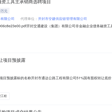
融资工具主承销商选聘项目
0万元
)有限公司
代理单位：
开封市交建供应链管理有限公司
18d3006c8e23e00.pdf开封交通建设（集团）有限公司非金融企业债务融
开封交通建设（集团）有限公司非金融企业债务融资工具主承销商选聘项目已
限公司。本项目已具备招标条件，现招标方式为公开招标。二、项目概况和
让项目预披露
让项目预披露标的名称开封市通达公路工程有限公司51%国有股权转让底价
市预挂牌到期日期2023-12-5一、转让标的基本情况标的企业名称开封市
6年02月14日注册资本（万元）10700实收资本（万元）10700经
梁工程
采购项目成交结果公告