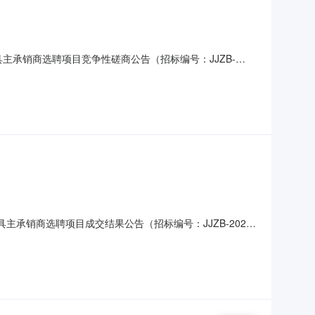
务融资工具主承销商选聘项目竞争性磋商公告（招标编号：JJZB-
商选聘项目已由项目审批/核准/备案机关批准，项目资金来源
项目概况和招标范围规模：根据开封交通建设（集团）有限
融资工具主承销商选聘项目成交结果公告（招标编号：JJZB-2024-
中泰证券股份有限公司中标费率：0.16%年二、其他：开封
并报公司批准，现将成交结果公告如下：项目