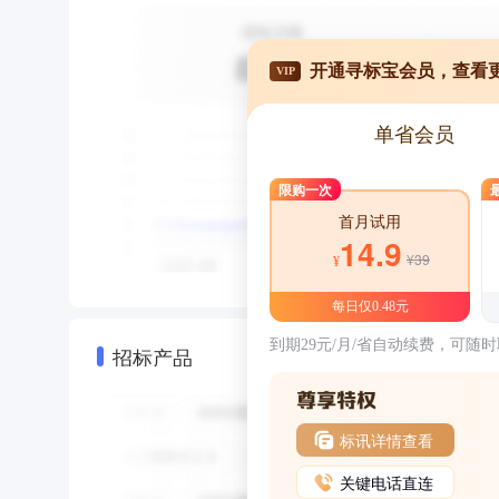
开通寻标宝会员，查看
VIP
单省会员
限购一次
首月试用
14.9
¥39
¥
每日仅0.48元
到期29元/月/省自动续费，可随
招标产品
标讯详情查看
关键电话直连