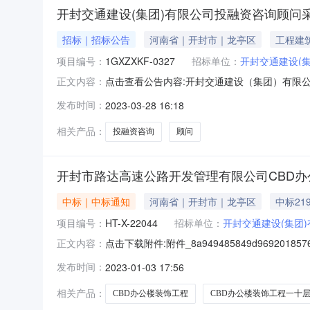
开封交通建设(集团)有限公司投融资咨询顾问
招标｜招标公告
河南省｜开封市｜龙亭区
工程建
项目编号：
1GXZXKF-0327
招标单位：
开封交通建设(
点击查看公告内容:开封交通建设（集团）有限公
正文内容：
通建设（集团）有限公司投融资咨询顾问采购项目
发布时间：
2023-03-28 16:18
资咨询顾问采购项目已由项目审批/核准/备案
式。二、项目概况和招标
相关产品：
投融资咨询
顾问
开封市路达高速公路开发管理有限公司CBD办
中标｜中标通知
河南省｜开封市｜龙亭区
中标219
项目编号：
HT-X-22044
招标单位：
开封交通建设(集团
点击下载附件:附件_8a949485849d96920185
正文内容：
层装饰工程中标结果公告（招标编号：HT-X-2
发布时间：
2023-01-03 17:56
鑫建筑工程有限公司中标价格：219.2944
相关产品：
CBD办公楼装饰工程
CBD办公楼装饰工程一十