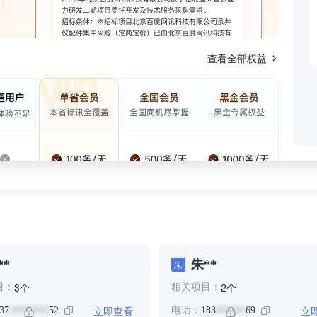
查看全部权益
**
朱**
朱
个
个
3
2
目：
相关项目：
立即查看
立
37
52
电话：
183
69
********
******