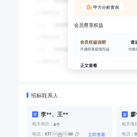
甲方分析查询
会员尊享权益
招标联系人
李**、王**
廖
李
廖
个
4
相关项目：
相关项
立即查看
电话：
037
68
电话：
0
********