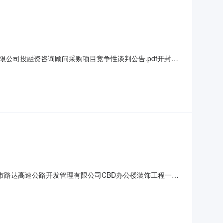
限公司投融资咨询顾问采购项目竞争性谈判公告.pdf开封交
省,开封市一、招标条件本开封交通建设（集团）有限公司投融
团）有限公司。本项目已具备招标条件，现招标方式为其它方
9137d.pdf开封市路达高速公路开发管理有限公司CBD办公楼装饰工程一十
有限公司CBD办公楼装饰工程一十层装饰工程：中标人：河南筑
达高