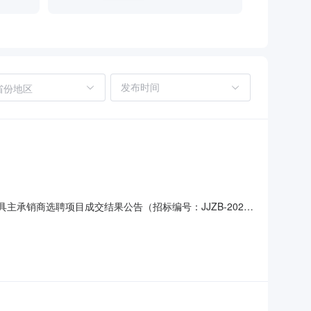
省份地区
融资工具主承销商选聘项目成交结果公告（招标编号：JJZB-2025-
：东方证券股份有限公司其他类型中标价：五年期6.5‰二、其
聘项目；3、采购方式：竞争性磋