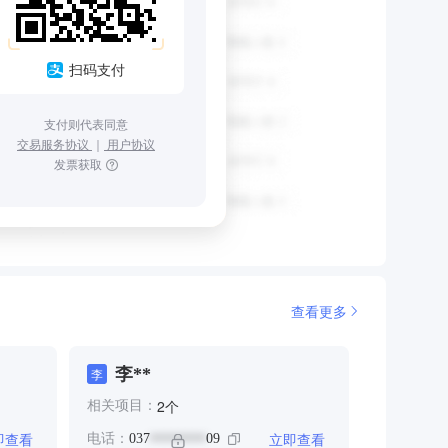
扫码支付
支付则代表同意
交易服务协议
｜
用户协议
发票获取
查看更多
李**
李
个
2
相关项目：
即查看
立即查看
电话：
037
09
********