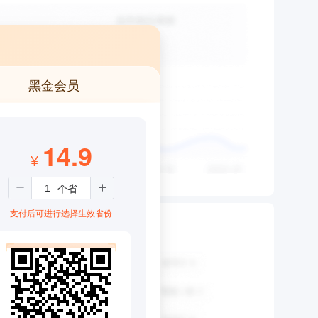
黑金会员
14.9
¥
支付后可进行选择生效省份