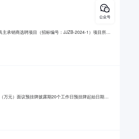
公众号
资工具主承销商选聘项目（招标编号：JJZB-2024-1）项目所在
由项目审批/核准/备案机关批准，项目资金来源为自筹资金
招标范围规模：开封交通建设（集团）有限公司拟在
（万元）面议预挂牌披露期20个工作日预挂牌起始日期
通达公路工程有限公司标的企业基本情况注册地（住所）河南省开
济类型国有全资企业企业类型有限责任公司所属行业建筑业统一社