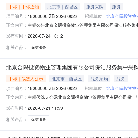
中标｜中标通知
北京市｜西城区
服务采购
服务
项目编号：
18003000-ZB-2026-0022
招标单位：
北京金隅投资物
中标公告北京金隅投资物业管理集团有限公司保洁服务集中采购入围招
正文内容：
投资物业管理集团有限公司采购公告发布时间：2026-07-10
发布时间：
2026-07-24 10:12
号物料类别中标单位1劳务服务志新俊成（北京）物业管理
相关产品：
保洁服务
北京金隅投资物业管理集团有限公司保洁服务集中采购
中标｜候选人公示
北京市｜西城区
服务采购
服务
项目编号：
18003000-ZB-2026-0022
招标单位：
北京金隅投资物
中标候选人公示北京金隅投资物业管理集团有限公司保洁服务集中采购
正文内容：
京金隅投资物业管理集团有限公司采购类别：其他公示期：202
发布时间：
2026-07-21 11:59
期备注1北京远东洁美保洁服务有限公司王凯0.00响应招
相关产品：
保洁服务