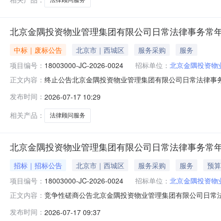
北京金隅投资物业管理集团有限公司日常法律事务常
中标｜废标公告
北京市｜西城区
服务采购
服务
项目编号：
18003000-JC-2026-0024
招标单位：
北京金隅投资物
终止公告北京金隅投资物业管理集团有限公司日常法律事务常年法
正文内容：
JC-2026-0024采购单位：北京金隅投资物业管理集团有限公司
发布时间：
2026-07-17 10:29
里/010-66410506周洁/010-66411979┃终止
相关产品：
法律顾问服务
北京金隅投资物业管理集团有限公司日常法律事务常
招标｜招标公告
北京市｜西城区
服务采购
服务
预算
项目编号：
18003000-JC-2026-0024
招标单位：
北京金隅投资物
竞争性磋商公告北京金隅投资物业管理集团有限公司日常法律事
正文内容：
目进行采购，兹邀请合格的供应商参加报价。┃竞争性磋商基础
发布时间：
2026-07-17 09:37
2026-07-2023:59:00报价截止时间：2026-07-2209:30