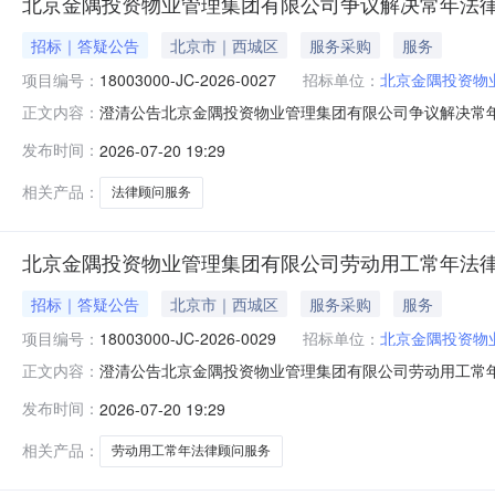
北京金隅投资物业管理集团有限公司争议解决常年法律
招标｜答疑公告
北京市｜西城区
服务采购
服务
项目编号：
18003000-JC-2026-0027
招标单位：
北京金隅投资物
澄清公告北京金隅投资物业管理集团有限公司争议解决常年法律顾问
正文内容：
2026-0027采购单位：北京金隅投资物业管理集团有限公司报名截止时
发布时间：
2026-07-20 19:29
时间：2026-07-2309:30:00采购类别：管理咨询
相关产品：
法律顾问服务
北京金隅投资物业管理集团有限公司劳动用工常年法律
招标｜答疑公告
北京市｜西城区
服务采购
服务
项目编号：
18003000-JC-2026-0029
招标单位：
北京金隅投资物
澄清公告北京金隅投资物业管理集团有限公司劳动用工常年法律顾问
正文内容：
2026-0029采购单位：北京金隅投资物业管理集团有限公司报名截止时
发布时间：
2026-07-20 19:29
时间：2026-07-2213:30:00采购类别：管理咨询
相关产品：
劳动用工常年法律顾问服务