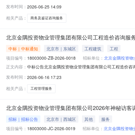
0019采购单位：北京金隅投资物业管理集团有限公司采购公告发布时
发布时间：
2026-06-25 14:09
定，中选单位如下：序号物料类别中选单位1商务及鉴证
相关产品：
商务及鉴证咨询服务
北京金隅投资物业管理集团有限公司工程造价咨询服务
中标｜中标通知
北京市｜东城区
工程建筑
工程
项目编号：
18003000-ZB-2026-0018
招标单位：
北京金隅投资物
中标公告北京金隅投资物业管理集团有限公司工程造价咨询服务单位入
正文内容：
北京金隅投资物业管理集团有限公司采购公告发布时间：2026-0
发布时间：
2026-06-16 17:23
序号物料类别中标单位1工程管理服务北京京龙工程项目管
相关产品：
工程管理服务
北京金隅投资物业管理集团有限公司2026年神秘访客
招标｜招标公告
北京市｜西城区
其他
服务
项目编号：
18003000-JC-2026-0019
招标单位：
北京金隅投资物