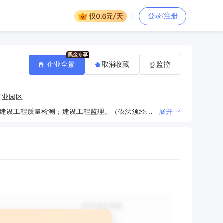
登录/注册
企业全景
取消收藏
监控
工业园区
许可项目：各类工程建设活动；建筑劳务分包；消防设施工程施工；建筑物拆除作业（爆破作业除外）；建设工程质量检测；建设工程监理。（依法须经批准的项目，经相关部门批准后方可开展经营活动，具体经营项目以相关部门批准文件或许可证件为准）***一般项目：机械设备租赁；建筑工程机械与设备租赁；光伏发电设备租赁；园林绿化工程施工；土石方工程施工；普通机械设备安装服务；建筑材料销售；五金产品批发；劳动保护用品销售；电线、电缆经营；建筑装饰材料销售；建筑防水卷材产品销售；建筑用金属配件销售；汽车租赁；特种设备出租；工程管理服务；市政设施管理；城市绿化管理。（除依法须经批准的项目外，凭营业执照依法自主开展经营活动）***
展开