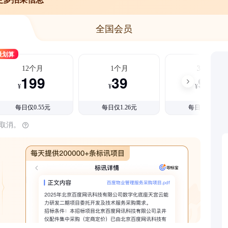
全国会员
最划算
12个月
1个月
3个月
199
39
99
¥
¥
¥
每日仅0.55元
每日仅1.26元
每日仅1.08元
时取消。