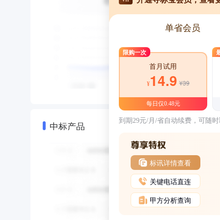
单省会员
限购一次
首月试用
14.9
¥39
¥
每日仅0.48元
到期29元/月/省自动续费，可随
中标产品
标讯详情查看
关键电话直连
甲方分析查询