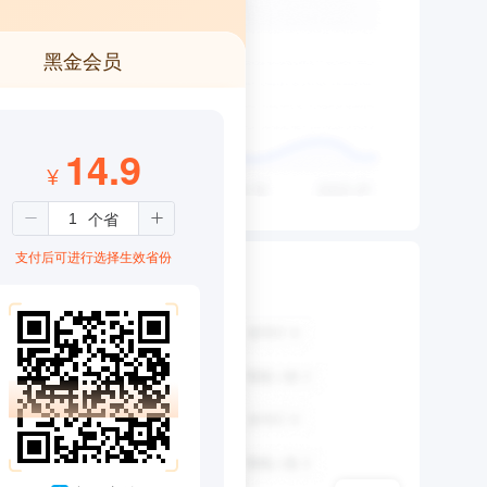
黑金会员
14.9
¥
支付后可进行选择生效省份