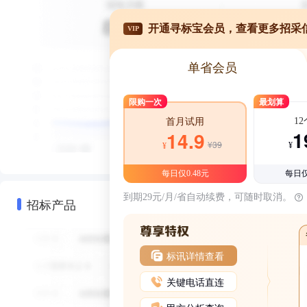
开通寻标宝会员，查看更多招采
VIP
单省会员
限购一次
最划算
1
首月试用
1
14.9
¥39
¥
¥
每日仅0.48元
每日仅
到期29元/月/省自动续费，可随时取消。
招标产品
标讯详情查看
关键电话直连