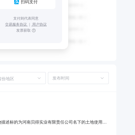
扫码支付
支付则代表同意
交易服务协议
｜
用户协议
发票获取
省份地区
的物描述标的为河南贝得实业有限责任公司名下的土地使用权
名下的土地使用权详细位置河南省舞钢市北产业集聚区经四
卖成交确认书》拍品介绍土地产权证号舞国用(2014)第