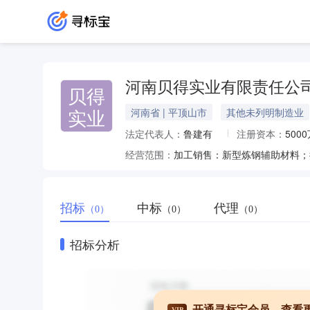
河南贝得实业有限责任公
贝得
实业
河南省 | 平顶山市
其他未列明制造业
法定代表人：
鲁建有
注册资本：
500
经营范围：
招标
中标
代理
（0）
（0）
（0）
招标分析
开通寻标宝会员，查看
VIP