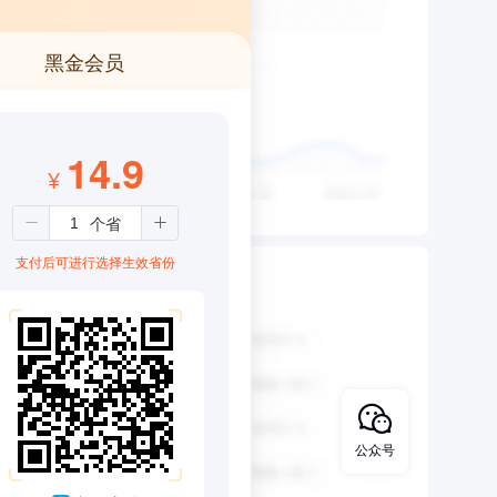
黑金会员
14.9
¥
支付后可进行选择生效省份
公众号