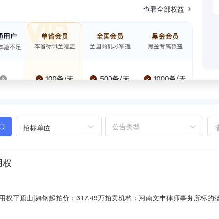
查看全部权益
招标单位
用权
权平顶山|舞钢起拍价：317.49万拍卖机构：河南文丰律师事务所标
用权。详情如见下表：标的物调查表标的名称河南贝得实业有限责任公司
）豫0481破4号）拍品所有人河南贝得实业有限责任公司提供的文件《拍