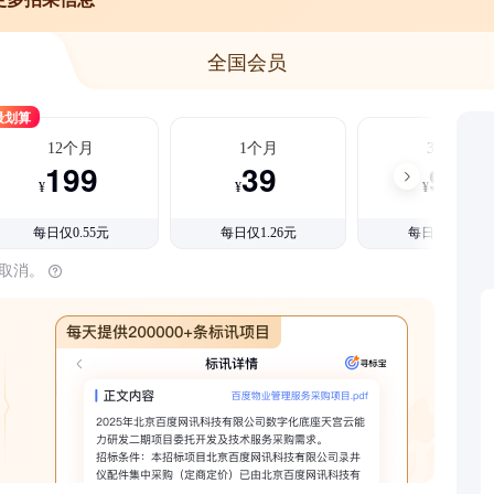
全国会员
最划算
12个月
1个月
3个月
199
39
99
¥
¥
¥
每日仅0.55元
每日仅1.26元
每日仅1.08元
时取消。