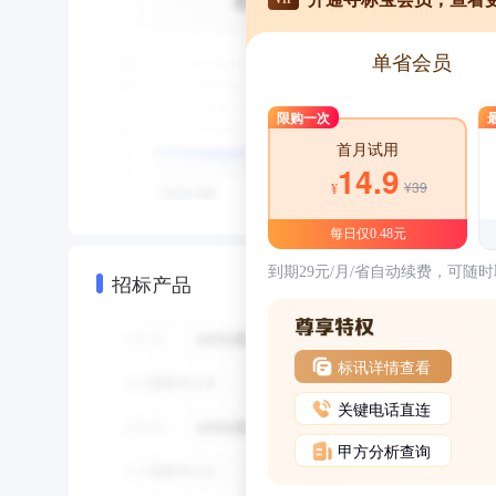
单省会员
限购一次
首月试用
14.9
¥39
¥
每日仅0.48元
到期29元/月/省自动续费，可随
招标产品
标讯详情查看
关键电话直连
甲方分析查询