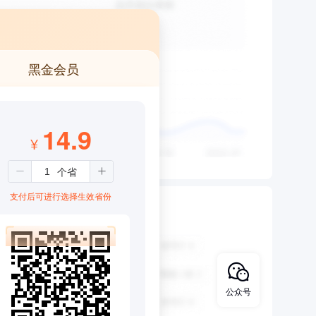
黑金会员
14.9
¥
支付后可进行选择生效省份
公众号