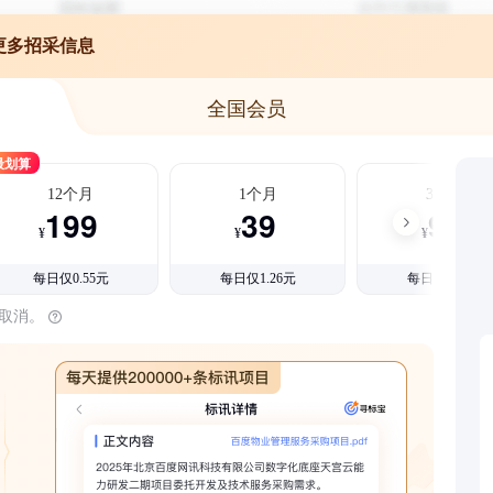
更多招采信息
全国会员
最划算
12个月
1个月
3个月
199
39
99
¥
¥
¥
每日仅0.55元
每日仅1.26元
每日仅1.08元
时取消。