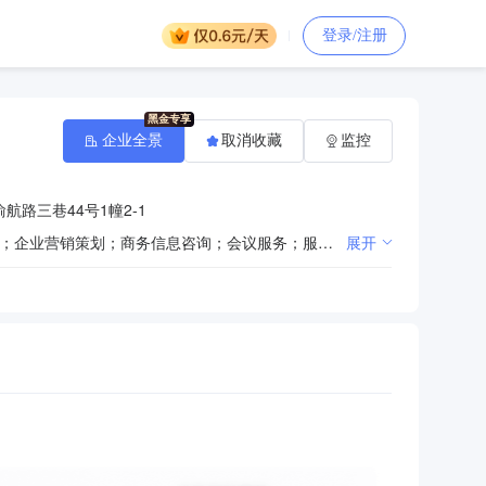
登录/注册
企业全景
取消收藏
监控
路三巷44号1幢2-1
设计、制作、发布、代理：国内外广告；展览展示服务；商场管理；企业管理咨询；文化活动组织、策划；企业营销策划；商务信息咨询；会议服务；服装设计；承办经批准的文化艺术交流活动；从事计算机、网络科技、网络信息技术领域内的技术开发、技术咨询、技术转让、技术推广；从事包装装潢印刷品和其他印刷品印刷经营；城市园林绿化设计（取得相关行政许可后，在许可范围内从事经营活动）、施工；摄影服务（不含航空摄影）；影视策划；平面设计、制作。（依法须经批准的项目，经相关部门批准后方可开展经营活动）
展开