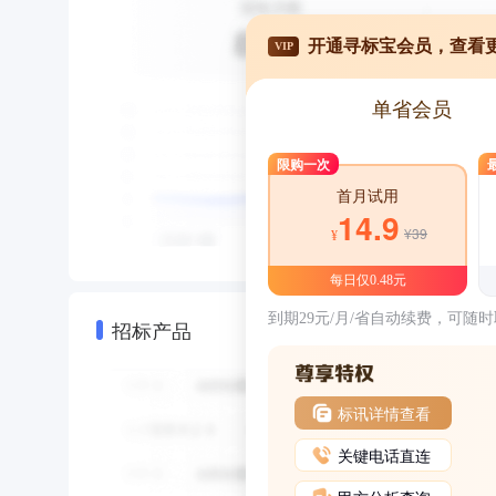
开通寻标宝会员，查看
VIP
单省会员
限购一次
首月试用
14.9
¥39
¥
每日仅0.48元
到期29元/月/省自动续费，可随
招标产品
标讯详情查看
关键电话直连