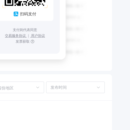
扫码支付
支付则代表同意
交易服务协议
｜
用户协议
发票获取
省份地区