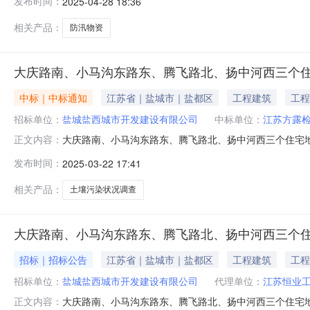
发布时间：
2025-04-28 18:36
目不接受联合体投标。二、申请人的资格要求1.满足《中
证明；(2)上
相关产品：
防汛物资
大庆路南、小马沟东路东、腾飞路北、扬中河西三个住
中标｜中标通知
江苏省｜盐城市｜盐都区
工程建筑
工程
招标单位：
盐城盐西城市开发建设有限公司
中标单位：
江苏方露
大庆路南、小马沟东路东、腾飞路北、扬中河西三个住宅
正文内容：
块243亩土壤污染状况调查项目二、中标（成交）信息供应
发布时间：
2025-03-22 17:41
具土壤污染状况调查报告，通过环保主管部门组织的专家论
公告发布之日起1个工作日。四
相关产品：
土壤污染状况调查
大庆路南、小马沟东路东、腾飞路北、扬中河西三个住
招标｜招标公告
江苏省｜盐城市｜盐都区
工程建筑
工程
招标单位：
盐城盐西城市开发建设有限公司
代理单位：
江苏恒业
大庆路南、小马沟东路东、腾飞路北、扬中河西三个住宅地
正文内容：