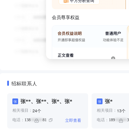
甲方分析查询
会员尊享权益
招标联系人
张**、张**、张*、张*
张*
张
张
个
个
24
13
相关项目：
相关项目：
立即查看
电话：
138
81
电话：
189
3
******
******