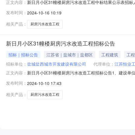
新日月小区31幢楼厨房污水改造工程中标结果公示表招标人
正文内容：
点盐都区潘黄街道境内评标办法合理低价法预算价（元）299
发布时间：
2024-10-16 10:19
历天）质量目标项目经理备注商丘潇湘建设有限公司2355
质疑或投诉
相关产品：
厨房污水改造工程
新日月小区31幢楼厨房污水改造工程招标公告
招标｜招标公告
江苏省｜盐城市｜盐都区
工程建筑
工程
招标单位：
盐城盐西城市开发建设有限公司
代理单位：
江苏恒业
新日月小区31幢楼厨房污水改造工程招标公告1、建设单
正文内容：
询有限公司4、项目概况：（1）项目地点:潘黄街道境内（
发布时间：
2024-10-10 17:43
招标内容：新日月小区31幢楼厨房污水改造工程的施工，
6.1资质等级和范围：具
相关产品：
厨房污水改造工程
NEW
HOT
5折起