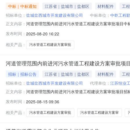
中标｜中标通知
江苏省｜盐城市｜盐都区
材料配件
工程
招标单位：
盐城盐西城市开发建设有限公司
中标单位：
中乾工程勘
河道管理范围内前进河污水管道工程建设方案审批项目中
正文内容：
公司项目名称河道管理范围内前进河污水管道工程建设方案审
发布时间：
2025-08-20 16:22
限价（元）85000.00招标方式公开招标第一中标候选人
合格刘英废标情况
相关产品：
污水管道工程建设方案审批
河道管理范围内前进河污水管道工程建设方案审批项
招标｜招标公告
江苏省｜盐城市｜盐都区
材料配件
工程
招标单位：
盐城盐西城市开发建设有限公司
代理单位：
江苏恒业
河道管理范围内前进河污水管道工程建设方案审批项目招
正文内容：
开招标方式邀请潜在投标人参加本项目的投标，有关事项
发布时间：
2025-08-15 09:36
的申请人均可参加该项目投标。三、项目概况1、项目名
空施工方式，其中架空施工污水主管道1.006
相关产品：
污水管道工程建设方案审批
污水管道工程建设方案审