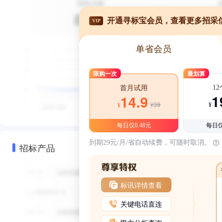
开通寻标宝会员，查看更多招采
VIP
单省会员
限购一次
最划算
1
首月试用
1
14.9
¥39
¥
¥
每日仅0.48元
每日仅
到期29元/月/省自动续费，可随时取消。
招标产品
标讯详情查看
关键电话直连