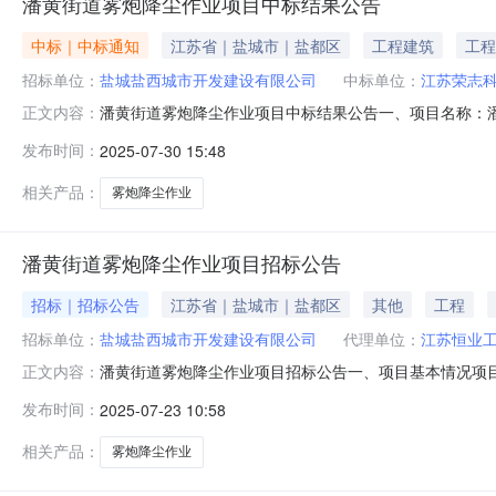
潘黄街道雾炮降尘作业项目中标结果公告
中标｜中标通知
江苏省｜盐城市｜盐都区
工程建筑
工程
招标单位：
盐城盐西城市开发建设有限公司
中标单位：
江苏荣志
潘黄街道雾炮降尘作业项目中标结果公告一、项目名称：潘黄
正文内容：
期限（年）：1评审得分：99三、公告期限自本公告发布
发布时间：
2025-07-30 15:48
司采购人联系人：孙先生联系电话：18252219866
人：张先生电话：1
相关产品：
雾炮降尘作业
潘黄街道雾炮降尘作业项目招标公告
招标｜招标公告
江苏省｜盐城市｜盐都区
其他
工程
招标单位：
盐城盐西城市开发建设有限公司
代理单位：
江苏恒业
潘黄街道雾炮降尘作业项目招标公告一、项目基本情况项目名称
正文内容：
目，详细内容及要求详见文件采购需求。服务期限：一年
发布时间：
2025-07-23 10:58
料；1.1法人或者其他组织的营业执照等证明文件，自然人
面声明；1.4依法
相关产品：
雾炮降尘作业