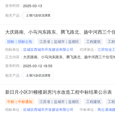
况调查项目招标公告一、项目基本情况项目名称：大庆路南、
发布时间：
2025-03-13
230850.00元采购需求：（详见招标文件）合同履行
完善后报送环保主管部门备
相关产品：
土壤污染状况调查
大庆路南、小马沟东路东、腾飞路北、扬中河西三个住
招标｜招标公告
江苏省｜盐城市｜盐都区
工程建筑
工程
招标单位：
盐城盐西城市开发建设有限公司
代理单位：
江苏恒业
大庆路南、小马沟东路东、腾飞路北、扬中河西三个住宅
正文内容：
个住宅地块243亩土壤污染状况调查项目预算金额：2308
发布时间：
2025-03-12 18:55
况调查报告，通过环保主管部门组织的专家论证及技术审
求：1.满足《中华人民共和
相关产品：
土壤污染状况调查
新日月小区31幢楼厨房污水改造工程中标结果公示表
中标｜中标通知
江苏省｜盐城市｜盐都区
工程建筑
工程
招标单位：
盐城盐西城市开发建设有限公司
中标单位：
商丘潇湘