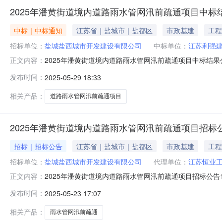
2025年潘黄街道境内道路雨水管网汛前疏通项目中标
中标｜中标通知
江苏省｜盐城市｜盐都区
市政基建
工程
招标单位：
盐城盐西城市开发建设有限公司
中标单位：
江苏利强
2025年潘黄街道境内道路雨水管网汛前疏通项目中标结
正文内容：
2025年5月29日项目地点盐都区潘黄街道境内评标办法合理
发布时间：
2025-05-29 18:33
称投标报价（元）承诺工期（日历天）质量目标项目经理备？
标？？？？？？
相关产品：
道路雨水管网汛前疏通项目
2025年潘黄街道境内道路雨水管网汛前疏通项目招标
招标｜招标公告
江苏省｜盐城市｜盐都区
市政基建
工程
招标单位：
盐城盐西城市开发建设有限公司
代理单位：
江苏恒业
2025年潘黄街道境内道路雨水管网汛前疏通项目招标公告
正文内容：
理：江苏恒业工程管理咨询有限公司4、项目概况：（1）
发布时间：
2025-05-23 17:07
（5）投资额：约25.9万元（6）招标内容：2025年
6、投标申请人应当具备的主
相关产品：
雨水管网汛前疏通