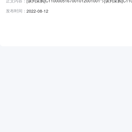
[谈判采购]C1100005167001012001001">[谈
正文内容：
通用技术集团国测时栅科技有限公司对国测时栅光博会展
发布时间：
2022-08-12
称：国测时栅光博会展位设计和搭建谈判项目二、候选成