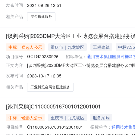
名称、报价，以及评审情况：第一名：中涯会展（上海）有限公
发布时间：
2024-09-26 12:51
分85.8分。第三名：广州市纵横展览装饰设计有限公司，最
相关产品：
展台搭建服务
[谈判采购]2023DMP大湾区工业博览会展台搭建服务
中标｜候选人公示
重庆市｜九龙坡区
工程建筑
中标7.3
项目编号：
GCTG20230926
招标单位：
通用技术集团国测时栅科
[谈判采购]2023DMP大湾区工业博览会展台搭建服务
正文内容：
GCTG20230926）成交候选人公示一、成交候选人排
发布时间：
2023-10-17 12:35
祥晖会展服务有限公司，最终报价75800元，最终得分74
最终
相关产品：
工业博览会展台搭建服务
[谈判采购]C1100005167001012001001
中标｜候选人公示
重庆市｜九龙坡区
服务采购
项目编号：
C1100005167001012001001
招标单位：
通用技术集