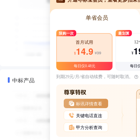
单省会员
限购一次
最划算
1
首月试用
1
14.9
¥39
¥
¥
每日仅0.48元
每日仅
到期29元/月/省自动续费，可随时取消。
中标产品
标讯详情查看
关键电话直连
甲方分析查询