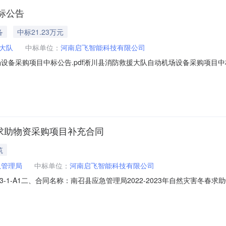
标公告
备
中标21.23万元
大队
中标单位：
河南启飞智能科技有限公司
备采购项目中标公告.pdf淅川县消防救援大队自动机场设备采购项目中标公
采购项目:中标人：河南启飞智能科技有限公司中标价格：21.230000万元二
备采购项目3、采购方式：竞争性谈判4、公告发布日期：2023年12月13
春求助物资采购项目补充合同
筑
急管理局
中标单位：
河南启飞智能科技有限公司
-1-A1二、合同名称：南召县应急管理局2022-2023年自然灾害冬春求
采购项目五、合同主体1.采购人（甲方）：南召县应急管理局地址：南召县联
型地址：河南省郑州市高新技术产业开发区电厂路80号河南省大学科技园