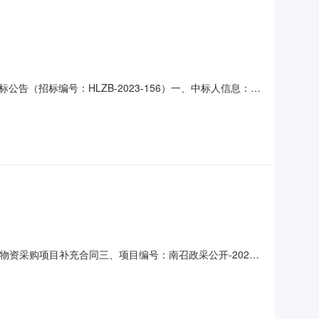
告（招标编号：HLZB-2023-156）一、中标人信息：标
、其他：一、项目基本情况：1、项目编号：HLZB-2023-
日5、评审日期：2023年12月19日二
助物资采购项目补充合同三、项目编号：南召政采公开-2023-
系人：朱春露联系方式：669270592.供应商（乙
东区15号楼H座5层整层联系人：陈立诚联系方式：