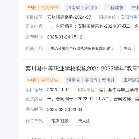
中标｜合同公告
河南省｜安阳市
工程建筑
中标
项目编号：
安财招标采购-2024-97
招标单位：
安阳市生
一、合同编号：安财招标采购-2024-97-
正文内容：
标采购-2024-97四、项目名称：安阳市生
发布时间：
2025-01-24 15:12
政执法支队地址：安阳市生态环境综合行政执法支
产业开发区电厂路8
相关产品：
生态环境综合行政执法装备标准化建设
生态
栾川县中等职业学校实施2021-2022学年"双
中标｜合同公告
河南省｜洛阳市｜栾川县
工程建
项目编号：
2023-11-11
招标单位：
栾川县中等职业学校
一、合同编号：2023-11-11-A二、合同名称：
正文内容：
2022学年"双高"建设项目五、合同主体1.采
发布时间：
2024-03-20 23:34
技有限公司企业规模：小型地址：栾川县中等职业学
相关产品：
"双高"建设
无人机