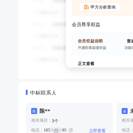
甲方分析查询
会员尊享权益
中标联系人
陈**
陈
未
个
3
相关项目：
相关
立即查看
电话：
185
85
电话
******