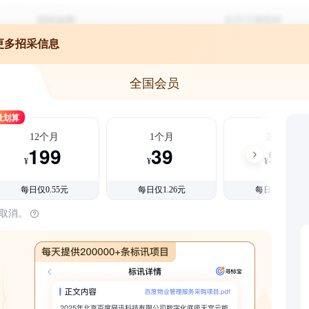
更多招采信息
全国会员
最划算
12个月
1个月
3个月
199
39
99
¥
¥
¥
每日仅0.55元
每日仅1.26元
每日仅1.08元
时取消。