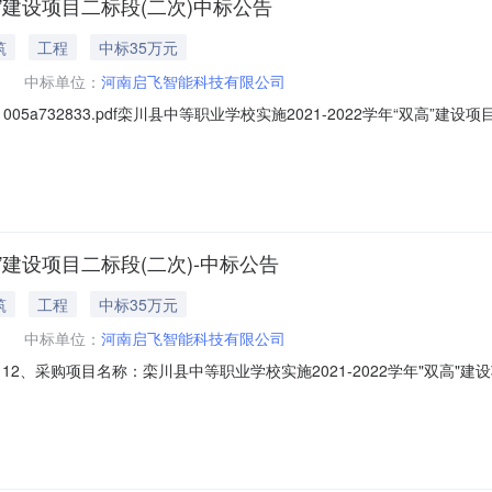
高”建设项目二标段(二次)中标公告
筑
工程
中标35万元
中标单位：
河南启飞智能科技有限公司
8d21005a732833.pdf栾川县中等职业学校实施2021-2022学年“双高
等职业学校实施2021-2022学年“双高”建设项目-建筑专业摄影测量实
3-11-112、采购项目名称：栾川县中等职业学校实施2021-2022学年
高”建设项目二标段(二次)-中标公告
筑
工程
中标35万元
中标单位：
河南启飞智能科技有限公司
-112、采购项目名称：栾川县中等职业学校实施2021-2022学年"双高"
日二、采购项目用途、数量、简要技术要求、合同履行日期：1、项目简要说明：
容：建设一个摄影测量实训室，包含4旋翼固定翼配正射相机、固定翼飞