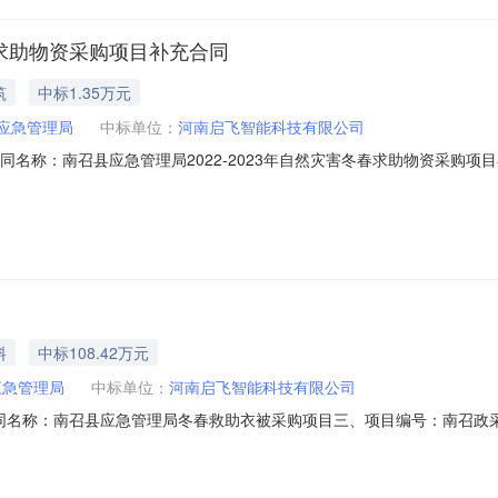
春求助物资采购项目补充合同
筑
中标1.35万元
应急管理局
中标单位：
河南启飞智能科技有限公司
、合同名称：南召县应急管理局2022-2023年自然灾害冬春求助物资采购项
合同主体1.采购人（甲方）：南召县应急管理局地址：南召县联系人：朱春
高新技术产业开发区电厂路80号河南省大学科技园东区15号楼H座5层整层
料
中标108.42万元
应急管理局
中标单位：
河南启飞智能科技有限公司
、合同名称：南召县应急管理局冬春救助衣被采购项目三、项目编号：南召政采
召县应急管理局地址：南召县联系人：朱春露联系方式：669270592
南省大学科技园东区15号楼H座5层整层联系人：陈联系方式：1853998