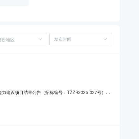
省份地区
建设项目结果公告（招标编号：TZZB2025-037号）
:中标人：河南启飞智能科技有限公司中标价格：11.7135万元
综合行政执法能力建设项目进行竞争性磋商采购，按