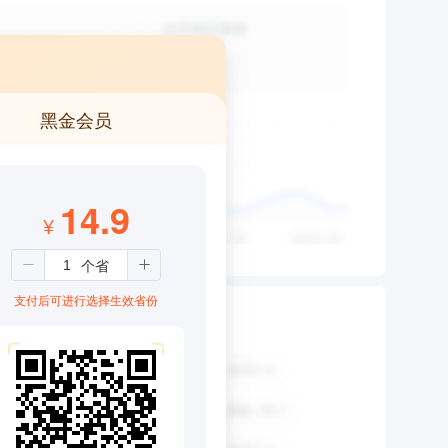
黑金会员
14.9
¥
支付后可进行选择生效省份