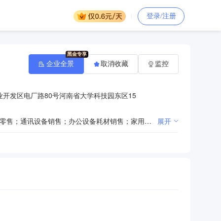
登录/注册
企业全景
取消收藏
监控
开发区电厂路80号河南省大学科技园东区15
一般项目：技术服务、技术开发、技术咨询、技术交流、技术转让、技术推广；计算机软硬件及辅助设备零售；通讯设备销售；办公设备耗材销售；家用电器销售；办公设备销售；电子产品销售；照相器材及望远镜零售；仪器仪表销售；智能无人飞行器销售；机械设备销售；办公用品销售；教学专用仪器销售；户外用品销售；消防器材销售；电子、机械设备维护（不含特种设备）；地理遥感信息服务；信息技术咨询服务；网络技术服务；软件开发；机械设备租赁；专用设备修理；汽车销售；汽车零配件批发；汽车零配件零售；机动车修理和维护；照明器具销售；汽车装饰用品销售；小微型客车租赁经营服务；轮胎销售；橡胶制品销售；电车销售（除依法须经批准的项目外，凭营业执照依法自主开展经营活动）许可项目：测绘服务（依法须经批准的项目，经相关部门批准后方可开展经营活动，具体经营项目以相关部门批准文件或许可证件为准）
展开