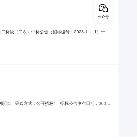
公众号
”建设项目二标段（二次）中标公告（招标编号：2023-11-11）一、
训室项目:中标人：河南启飞智能科技有限公司中标价格：35万元
“
建设项目3、采购方式：公开招标4、招标公告发布日期：2023
本项目为栾川县中等职业学校实施2021-2022学年“双
机、建模处理工作站（电脑）、展示柜台等。主要用于无人机