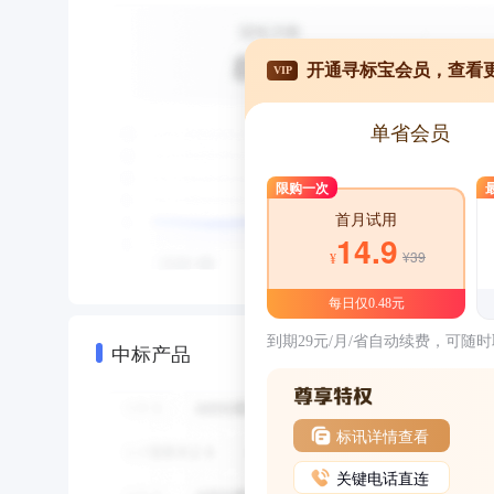
开通寻标宝会员，查看
VIP
单省会员
限购一次
首月试用
14.9
¥39
¥
每日仅0.48元
到期29元/月/省自动续费，可随
中标产品
标讯详情查看
关键电话直连