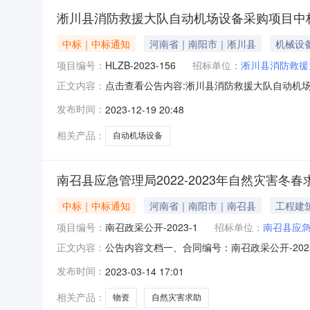
淅川县消防救援大队自动机场设备采购项目中
中标｜中标通知
河南省｜南阳市｜淅川县
机械设
项目编号：
HLZB-2023-156
招标单位：
淅川县消防救援
点击查看公告内容:淅川县消防救援大队自动机场设
正文内容：
段(包)[001]淅川县消防救援大队自动机场设备
发布时间：
2023-12-19 20:48
1562、项目名称：淅川县消防救援大队自动机场设
相关产品：
自动机场设备
南召县应急管理局2022-2023年自然灾害冬
中标｜中标通知
河南省｜南阳市｜南召县
工程建
项目编号：
南召政采公开-2023-1
招标单位：
南召县应
公告内容文档一、合同编号：南召政采公开-2023
正文内容：
1四、项目名称：南召县应急管理局冬春救助衣被
发布时间：
2023-03-14 17:01
方）：河南启飞智能科技有限公司企业规模：小
18539985
相关产品：
物资
自然灾害求助