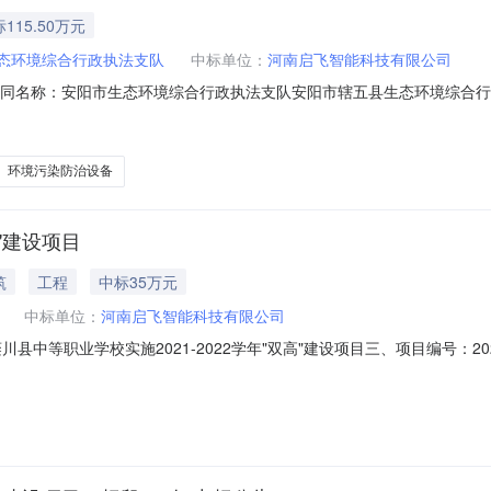
115.50万元
态环境综合行政执法支队
中标单位：
河南启飞智能科技有限公司
B二、合同名称：安阳市生态环境综合行政执法支队安阳市辖五县生态环境综
态环境综合行政执法支队安阳市辖五县生态环境综合行政执法装备标准化建设
队联系人：王磊联系方式：37111182.供应商（乙方）：河南启飞
环境污染防治设备
高"建设项目
筑
工程
中标35万元
中标单位：
河南启飞智能科技有限公司
栾川县中等职业学校实施2021-2022学年"双高"建设项目三、项目编号：20
购人（甲方）：栾川县中等职业学校地址：栾川县栾川乡联系人：李红旗联系方式：
校联系人：杨纪鹏联系方式：18736083420六、合同主要信息1、合同