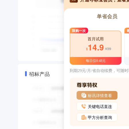
单省会员
限购一次
首月试用
14.9
¥39
¥
每日仅0.48元
到期29元/月/省自动续费，可随
招标产品
标讯详情查看
关键电话直连
甲方分析查询