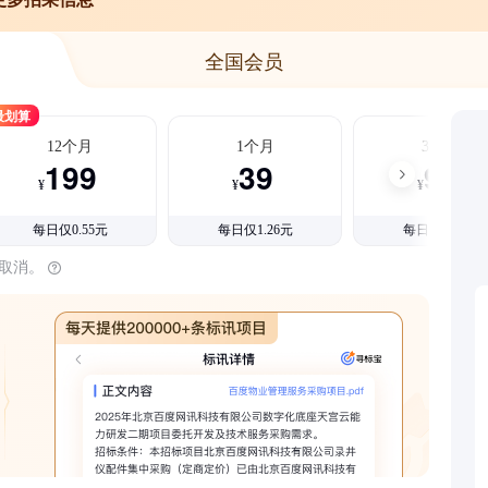
全国会员
最划算
12个月
1个月
3个月
199
39
99
¥
¥
¥
每日仅0.55元
每日仅1.26元
每日仅1.08元
时取消。