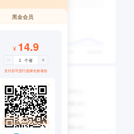
黑金会员
14.9
¥
支付后可进行选择生效省份