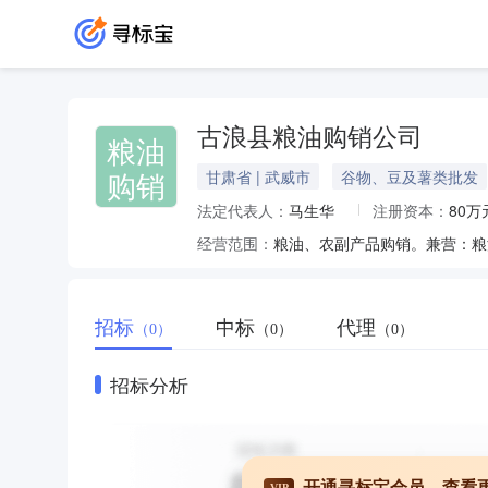
古浪县粮油购销公司
粮油
购销
甘肃省 | 武威市
谷物、豆及薯类批发
法定代表人：
马生华
注册资本：
80万
经营范围：
粮油、农副产品购销。兼营：粮
招标
中标
代理
（0）
（0）
（0）
招标分析
开通寻标宝会员，查看
VIP