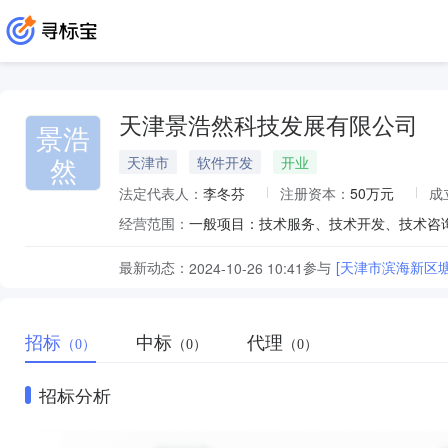
天津景浩然科技发展有限公司
景浩
然
天津市
软件开发
开业
法定代表人：
李冬芬
注册资本：
50万元
成
经营范围：
最新动态：
参与
[天津市滨海新区塘
2024-10-26 10:41
招标
中标
代理
（0）
（0）
（0）
招标分析