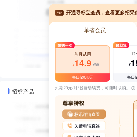
开通寻标宝会员，查看更多招采
VIP
单省会员
限购一次
最划算
1
首月试用
1
14.9
¥39
¥
¥
每日仅0.48元
每日仅
到期29元/月/省自动续费，可随时取消。
招标产品
标讯详情查看
关键电话直连