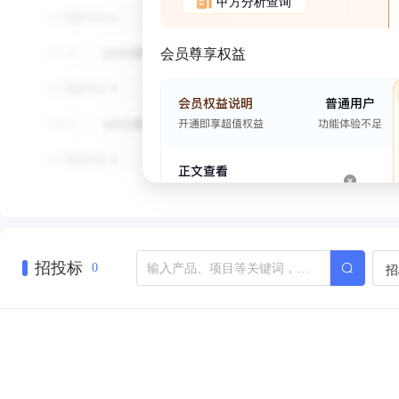
甲方分析查询
会员尊享权益
招投标
招
0