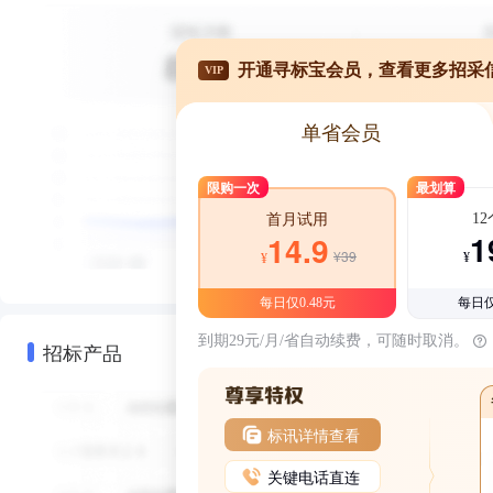
开通寻标宝会员，查看更多招采
VIP
单省会员
限购一次
最划算
1
首月试用
1
14.9
¥39
¥
¥
每日仅0.48元
每日仅
到期29元/月/省自动续费，可随时取消。
招标产品
标讯详情查看
关键电话直连