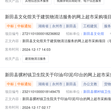
相关产品：
其他信息技术服务
视频录制后期处理、电子信息服务
新田县文化馆关于建筑物清洁服务的网上超市采购项
中标｜中标通知
湖南省｜永州市｜新田县
工程建筑
服务
项目编号：
2721101000018236802
招标单位：
新田县文化馆
新田县文化馆关于建筑物清洁服务的网上超市采购项目（项目编
正文内容：
筑物清洁服务的网上超市采购项目项目编号:27211010000
发布时间：
2024-12-17 14:03
划名称:湖南省永州市新田县报价起止时间:-二、采购单位
相关产品：
建筑物清洁服务
新田县骥村镇卫生院关于印油/印泥/印台的网上超市
中标｜中标通知
湖南省｜永州市｜新田县
办公文教
货物
项目编号：
2321101000018149475
招标单位：
新田县骥村镇卫生
新田县骥村镇卫生院关于印油/印泥/印台的网上超市采购项目（
正文内容：
生院关于印油/印泥/印台的网上超市采购项目项目编号:23211
发布时间：
2024-12-17 02:17
在行政区划名称:湖南省永州市新田县报价起止时间:-二