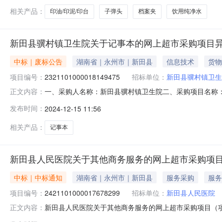
相关产品：
印油/印泥/印台
子弹头
档案夹
饮用纯净水
新田县骥村镇卫生院关于记事本的网上超市采购项目
中标｜废标公告
湖南省｜永州市｜新田县
信息技术
货物
项目编号：
2321101000018149475
招标单位：
新田县骥村镇卫生
一、采购人名称：新田县骥村镇卫生院二、采购项目名称：新田
正文内容：
散采购-自行组织五、采购方式：其他六、成交供应商：新田县
发布时间：
2024-12-15 11:56
APY1EP11]此商品为自有商品；：九、其他事项：无
督管
相关产品：
记事本
新田县人民医院关于其他商务服务的网上超市采购项
中标｜中标通知
湖南省｜永州市｜新田县
服务采购
服务
项目编号：
2421101000017678299
招标单位：
新田县人民医院
新田县人民医院关于其他商务服务的网上超市采购项目（项目编
正文内容：
其他商务服务的网上超市采购项目项目编号:24211010000