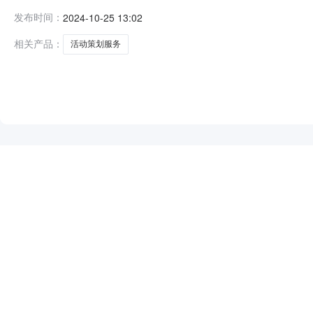
策划服务的网上超市采购项目项目编号:242110100001
发布时间：
2024-10-25 13:02
市新田县报价起止时间:-二、采购单位信息采购单位名称:
相关产品：
活动策划服务
NEW
HOT
5折起
暂时没有搜索结果…