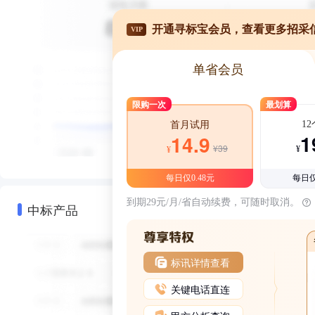
开通寻标宝会员，查看更多招采
VIP
单省会员
限购一次
最划算
1
首月试用
1
14.9
¥39
¥
¥
每日仅0.48元
每日仅
到期29元/月/省自动续费，可随时取消。
中标产品
标讯详情查看
关键电话直连