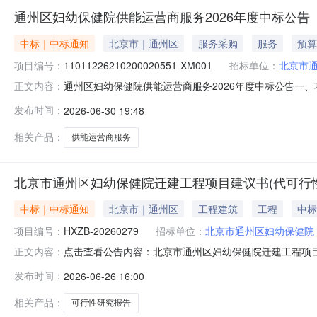
通州区妇幼保健院供能运营商服务2026年度中标公告
中标｜中标通知
北京市｜通州区
服务采购
服务
预算
项目编号：
11011226210200020551-XM001
招标单位：
北京市
通州区妇幼保健院供能运营商服务2026年度中标公告一、项目编
正文内容：
交）信息总中标成交金额：645.12万元（人民币）中
发布时间：
2026-06-30 19:48
区良乡长虹西路翠柳东街1号—1082（集群注册）中标金
乡长
相关产品：
供能运营商服务
北京市通州区妇幼保健院迁建工程项目建议书(代可行
中标｜中标通知
北京市｜通州区
工程建筑
工程
中标
项目编号：
HXZB-20260279
招标单位：
北京市通州区妇幼保健院
点击查看公告内容：北京市通州区妇幼保健院迁建工程项目建
正文内容：
发布时间：
2026-06-26 16:00
相关产品：
可行性研究报告