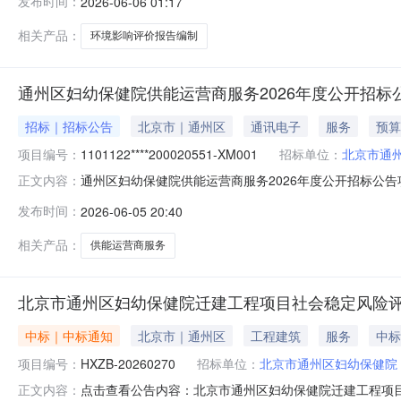
发布时间：
2026-06-06 01:17
相关产品：
环境影响评价报告编制
通州区妇幼保健院供能运营商服务2026年度公开招标
招标｜招标公告
北京市｜通州区
通讯电子
服务
预算
项目编号：
1101122****200020551-XM001
招标单位：
北京市通
通州区妇幼保健院供能运营商服务2026年度公开招标公
正文内容：
件，并于2026-06-3009:30（北京时间）前递交投标文件
发布时间：
2026-06-05 20:40
金额：648万元（人民币）最高限价：648万元（人民币
相关产品：
供能运营商服务
北京市通州区妇幼保健院迁建工程项目社会稳定风险
中标｜中标通知
北京市｜通州区
工程建筑
服务
中标
项目编号：
HXZB-20260270
招标单位：
北京市通州区妇幼保健院
点击查看公告内容：北京市通州区妇幼保健院迁建工程项目
正文内容：