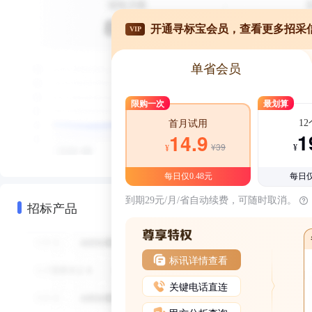
开通寻标宝会员，查看更多招采
VIP
单省会员
限购一次
最划算
1
首月试用
1
14.9
¥39
¥
¥
每日仅0.48元
每日仅
到期29元/月/省自动续费，可随时取消。
招标产品
标讯详情查看
关键电话直连