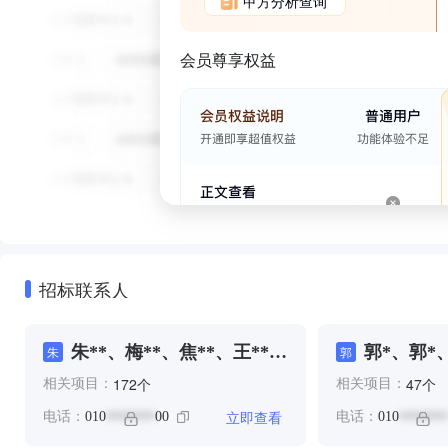
甲方分析查询
会员尊享权益
招标联系人
朱**、梅**、焦**、王**、
郭*、郭*、
朱
郭
田**、福**、罗**、罗**、
个
个
172
47
相关项目：
相关项目：
董**、郭*、郭*、郭**、郭
**、陈**、陈**、马**、黎
立即查看
电话：
010
00
电话：
010
*******
*******
**、黎**