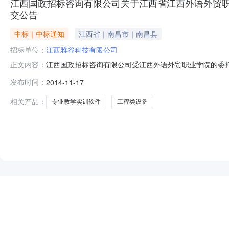
江西国政招标咨询有限公司关于江西省江西外语外贸职业学院采
交公告
中标｜中标通知
江西省｜南昌市｜南昌县
招标单位：
江西雅谷科技有限公司
江西国政招标咨询有限公司受江西外语外贸职业学院的委托
正文内容：
训软件项目(01包)（采购编号：JXGZ2014-10-00
发布时间：
2014-11-17
定，成交结果如下：包号项目编号采购项目数量成交单价（人民币
相关产品：
专业教学实训软件
工程类设备
NEW
HOT
5折起