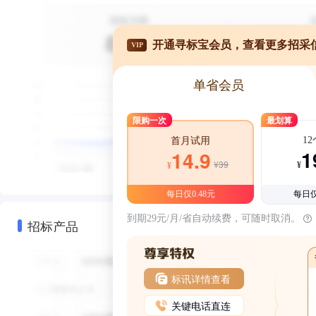
开通寻标宝会员，查看更多招采
VIP
单省会员
限购一次
最划算
1
首月试用
1
14.9
¥39
¥
¥
每日仅0.48元
每日仅
到期29元/月/省自动续费，可随时取消。
招标产品
标讯详情查看
关键电话直连