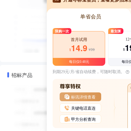
单省会员
限购一次
最划算
1
首月试用
1
14.9
¥39
¥
¥
每日仅0.48元
每日仅
到期29元/月/省自动续费，可随时取消。
招标产品
标讯详情查看
关键电话直连
甲方分析查询