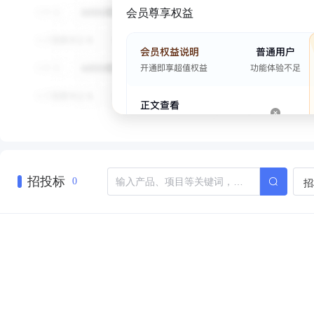
会员尊享权益
招投标
招
0