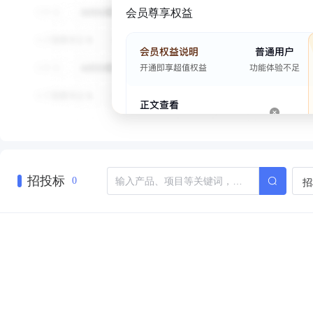
会员尊享权益
招投标
招
0