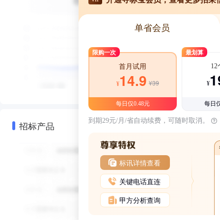
单省会员
限购一次
最划算
1
首月试用
1
14.9
¥39
¥
¥
每日仅0.48元
每日仅
到期29元/月/省自动续费，可随时取消。
招标产品
标讯详情查看
关键电话直连
甲方分析查询