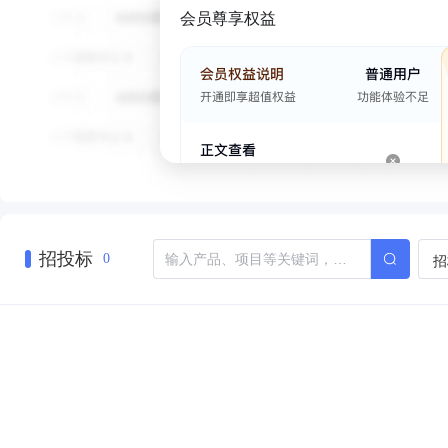
会员尊享权益
招投标
招
0