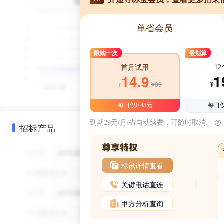
单省会员
限购一次
最划算
1
首月试用
1
14.9
¥39
¥
¥
每日仅0.48元
每日仅
到期29元/月/省自动续费，可随时取消。
招标产品
标讯详情查看
关键电话直连
甲方分析查询