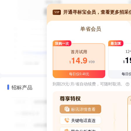
开通寻标宝会员，查看更多招采
VIP
单省会员
限购一次
最划算
1
首月试用
1
14.9
¥39
¥
¥
每日仅0.48元
每日仅
到期29元/月/省自动续费，可随时取消。
招标产品
标讯详情查看
关键电话直连