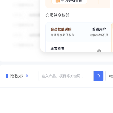
甲方分析查询
会员尊享权益
招投标
招
0