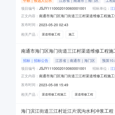
中标｜候选人公示
江苏省｜南通市｜海门区
工程
项目编号：
JSJY1110002010060001001
招标单位：
江
南通市海门区海门街道三江村渠道维修工程施工中标
正文内容：
件的规定，江苏省南通市海门区滨江街道三江村
发布时间：
2023-05-20 02:43
现将中标候选人公示如下：1、中标候选人情况
元)8.20958.338.13项
相关产品：
渠道维修工程
施工
南通市海门区海门街道三江村渠道维修工程施
招标｜招标公告
江苏省｜南通市｜海门区
预算10
项目编号：
JSJY1110002010060001001
招标单位：
江
南通市海门区海门街道三江村渠道维修工程施工
正文内容：
过招标资格后审方式确定施工单位。现将有关事
发布时间：
2023-05-08 15:49
所示内容；4、工程质量：合格；5、计划工期
程108793.21市政公用工程或水利
相关产品：
渠道维修工程施工
渠道维修工程
海门滨江街道三江村近江片泯沟水利冲浆工程