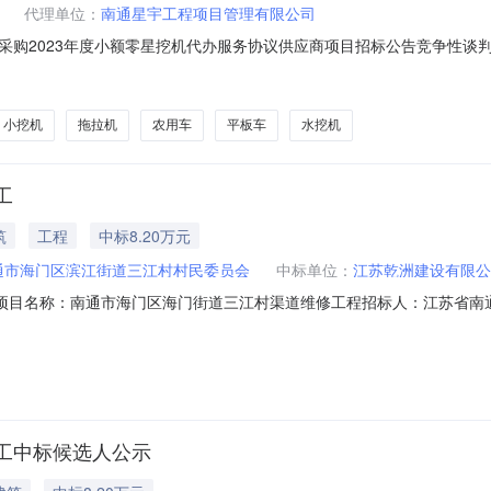
代理单位：
南通星宇工程项目管理有限公司
采购2023年度小额零星挖机代办服务协议供应商项目招标公告竞争性谈
江村村民委员会的委托，就江苏省南通市海门区滨江街道三江村村民委员会
性谈判。一、项目名称：江苏省南通市海门区滨江街道三江村村民委员会采
小挖机
拖拉机
农用车
平板车
水挖机
工
筑
工程
中标8.20万元
通市海门区滨江街道三江村村民委员会
中标单位：
江苏乾洲建设有限公
10060项目名称：南通市海门区海门街道三江村渠道维修工程招标人：江苏
）编号标段（包）名称中标单位项目经理中标价格工期（天）JSJY11100
0公告开始时间:2023年05月25日公告结束时间:其他说明:附件：
工中标候选人公示