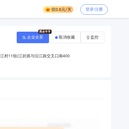
登录/注册
企业全景
取消收藏
监控
村11组(江於路与沿江路交叉口南400