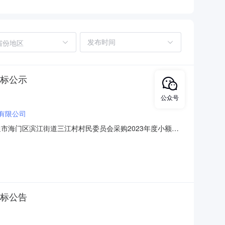
省份地区
中标公示
公众号
有限公司
市海门区滨江街道三江村村民委员会采购2023年度小额零
省南通市海门区滨江街道三江村村民委员会的委托，就江苏
按规定程序开标、评标、定标，中标结果公布如下：一、竞争
招标公告