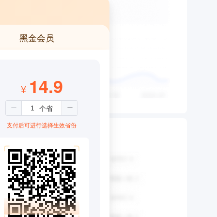
黑金会员
14.9
¥
支付后可进行选择生效省份