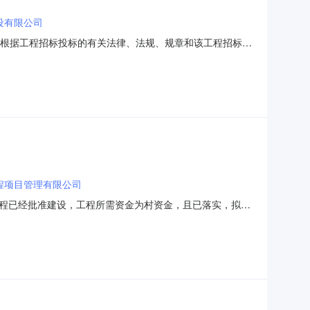
设有限公司
1001根据工程招标投标的有关法律、法规、规章和该工程招标文
已经结束，中标候选人已经确定。本项目采用的评标办法，
有限公司江苏新品建设工程有限公司投标报价(万
程项目管理有限公司
程已经批准建设，工程所需资金为村资金，且已落实，拟通
容：详见工程量清单；3、工程规模：具体详见工程量清单
等级项目负责人等级南通市海门区海门街道三江村渠道维修工