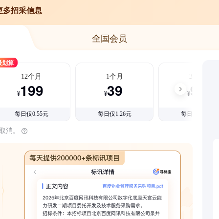
更多招采信息
全国会员
最划算
12个月
1个月
3个月
199
39
99
¥
¥
¥
每日仅0.55元
每日仅1.26元
每日仅1.08元
时取消。