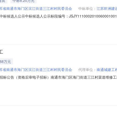
建筑
中标8.20万元
苏省南通市海门区滨江街道三江村村民委员会
中标单位：
江苏乾洲建
候选人公示中标候选人公示标段编号：JSJY111000201006000
村民委员会的南通市海门区海门街道三江村渠道维修工程施工的评标工作
第一名第二名第三名中标候选人名称江苏乾洲建设有限公司江苏盛海建设
工
.88万元
苏省南通市海门区滨江街道三江村村民委员会
代理单位：
南通城建工
招标公告（资格后审电子招标）南通市海门区海门街道三江村渠道维修工
项公告如下：一、工程概况：1、工程地点：海门街道三江村；2、工程内
：20日历天；二、标段划分：标段划分合同估算价(元)申请人资质类别及