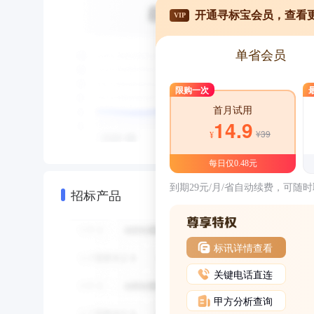
开通寻标宝会员，查看
VIP
单省会员
限购一次
首月试用
14.9
¥39
¥
每日仅0.48元
到期29元/月/省自动续费，可随
招标产品
标讯详情查看
关键电话直连
甲方分析查询