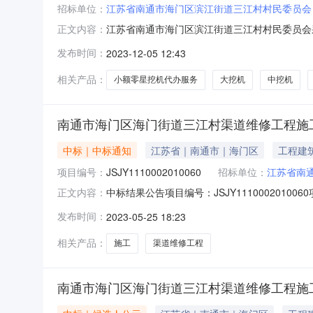
招标单位：
江苏省南通市海门区滨江街道三江村村民委员会
江苏省南通市海门区滨江街道三江村村民委员会
正文内容：
管理有限公司受江苏省南通市海门区滨江街道三
发布时间：
2023-12-05 12:43
竞争性谈判，欢迎符合要求的单位前来参与竞争
目主要内容简介：详见项目需求。二、
相关产品：
小额零星挖机代办服务
大挖机
中挖机
南通市海门区海门街道三江村渠道维修工程施
中标｜中标通知
江苏省｜南通市｜海门区
工程建
项目编号：
JSJY1110002010060
招标单位：
江苏省南
中标结果公告项目编号：JSJY11100020
正文内容：
方式：公开招标项目地点：海门街道三江村标段（包
发布时间：
2023-05-25 18:23
修工程施工江苏乾洲建设有限公司张超82095元2
相关产品：
施工
渠道维修工程
南通市海门区海门街道三江村渠道维修工程施