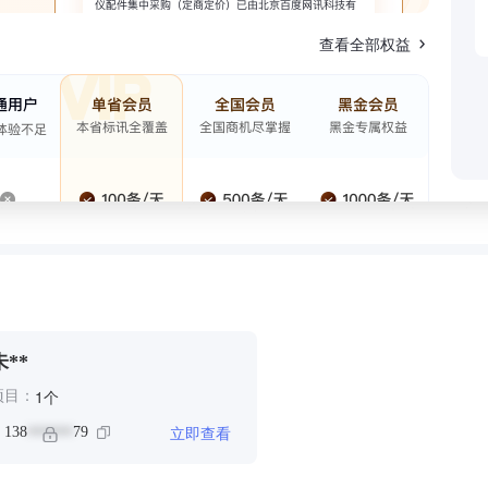
查看全部权益
朱**
个
1
项目：
立即查看
：
138
79
******