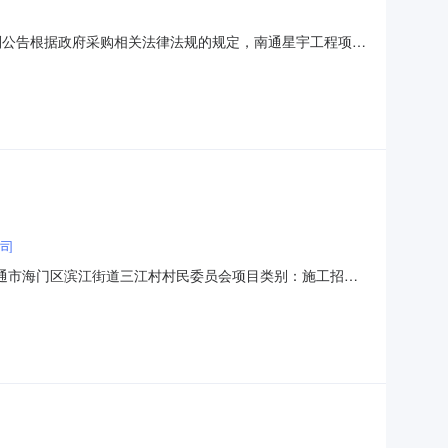
判公告根据政府采购相关法律法规的规定，南通星宇工程项目
采购2023年度小额零星挖机代办服务协议供应商项目进行
购2023年度小额零星挖机代办服务协议供应商项目。本项
司
省南通市海门区滨江街道三江村村民委员会项目类别：施工招标
02010060001001南通市海门区海门街道三江村渠道维