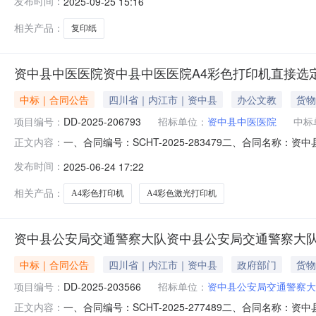
发布时间：
2025-09-25 15:16
经营部地址：四川省内江市资中县水南镇成渝上街23号联系方
相关产品：
复印纸
资中县中医医院资中县中医医院A4彩色打印机直接选
中标｜合同公告
四川省｜内江市｜资中县
办公文教
货物
项目编号：
DD-2025-206793
招标单位：
资中县中医医院
中标
一、合同编号：SCHT-2025-283479二、合同名称：
正文内容：
合同主体采购人(甲方)：资中县中医医院地址：四川省内江市
发布时间：
2025-06-24 17:22
市资中县水南镇成渝上街23号联系方式：1319802251
相关产品：
A4彩色打印机
A4彩色激光打印机
资中县公安局交通警察大队资中县公安局交通警察大
中标｜合同公告
四川省｜内江市｜资中县
政府部门
货物
项目编号：
DD-2025-203566
招标单位：
资中县公安局交通警察大
一、合同编号：SCHT-2025-277489二、合同名称
正文内容：