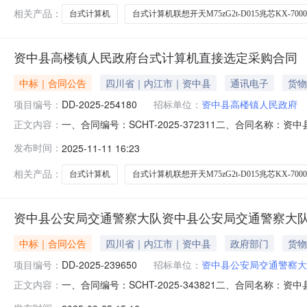
相关产品：
台式计算机
台式计算机联想开天M75zG2t-D015兆芯KX-7000
资中县高楼镇人民政府台式计算机直接选定采购合同
中标｜合同公告
四川省｜内江市｜资中县
通讯电子
货物
项目编号：
DD-2025-254180
招标单位：
资中县高楼镇人民政府
一、合同编号：SCHT-2025-372311二、合同名称
正文内容：
购订单五、合同主体采购人（甲方）：资中县高楼镇人民政府
发布时间：
2025-11-11 16:23
县众联达计算机经营部地址：四川省内江市资中县水南镇成渝
相关产品：
台式计算机
台式计算机联想开天M75zG2t-D015兆芯KX-7000
资中县公安局交通警察大队资中县公安局交通警察大
中标｜合同公告
四川省｜内江市｜资中县
政府部门
货物
项目编号：
DD-2025-239650
招标单位：
资中县公安局交通警察大
一、合同编号：SCHT-2025-343821二、合同名称
正文内容：
队采购订单五、合同主体采购人(甲方)：资中县公安局交通警