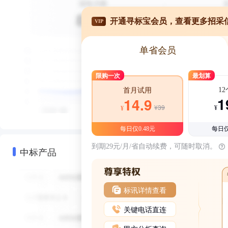
开通寻标宝会员，查看更多招采
VIP
单省会员
限购一次
最划算
1
首月试用
1
14.9
¥39
¥
¥
每日仅0.48元
每日仅
到期29元/月/省自动续费，可随时取消。
中标产品
标讯详情查看
关键电话直连