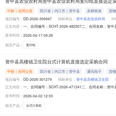
资中县农业农村局资中县农业农村局复印纸直接选定
中标｜合同公告
四川省｜内江市｜资中县
农林牧渔
货物
项目编号：
DD-2026-306947
招标单位：
资中县农业农村局
中
一、合同编号：SCHT-2026-482507二、合同名称
正文内容：
同主体采购人(甲方)：资中县农业农村局地址：四川省内江市
发布时间：
2026-04-17 09:28
址：四川省内江市资中县水南镇成渝上街23号联系方式：131
相关产品：
复印纸
资中县高楼镇卫生院台式计算机直接选定采购合同
中标｜合同公告
四川省｜内江市｜资中县
通讯电子
货物
项目编号：
DD-2026-301279
招标单位：
资中县高楼镇卫生院
一、合同编号：SCHT-2026-471241二、合同名称
正文内容：
单五、合同主体采购人（甲方）：资中县高楼镇卫生院地址：
发布时间：
2026-04-02 12:33
内江市资中县水南镇成渝上街23号联系方式：1319802
相关产品：
台式计算机