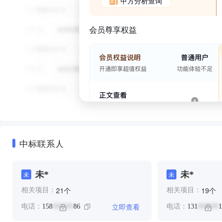
甲方分析查询
会员尊享权益
中标联系人
未*
未*
未
未
个
个
21
19
相关项目：
相关项目：
立即查看
电话：
158
86
电话：
131
1
******
******