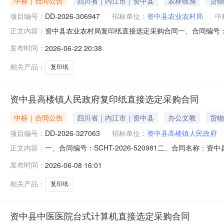
中标｜合同公告
四川省｜内江市｜资中县
农林牧渔
货物
项目编号：
DD-2026-306947
招标单位：
资中县农业农村局
中
资中县农业农村局复印纸直接选定采购合同一、合同编号：SCH
正文内容：
目名称：资中县农业农村局采购订单五、合同主体采购人(甲
发布时间：
2026-06-22 20:38
应商(乙方)：资中县众联达计算机经营部地址：四川省内江市
相关产品：
复印纸
资中县高楼镇人民政府复印纸直接选定采购合同
中标｜合同公告
四川省｜内江市｜资中县
办公文教
货物
项目编号：
DD-2026-327063
招标单位：
资中县高楼镇人民政府
一、合同编号：SCHT-2026-520981二、合同名称
正文内容：
单五、合同主体采购人（甲方）：资中县高楼镇人民政府地址
发布时间：
2026-06-08 16:01
联达计算机经营部地址：四川省内江市资中县水南镇成渝上街23
相关产品：
复印纸
资中县中医医院台式计算机直接选定采购合同