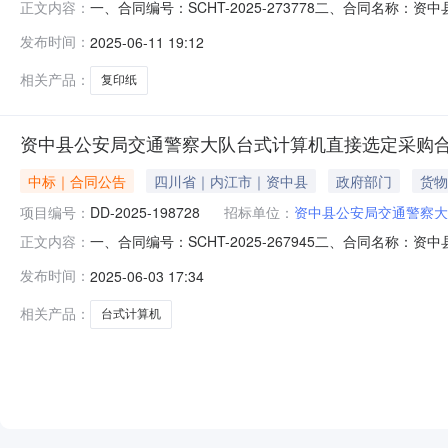
一、合同编号：SCHT-2025-273778二、合同名称
正文内容：
环境和能源发展中心采购订单五、合同主体采购人(甲方)：资
发布时间：
2025-06-11 19:12
方)：资中县众联达计算机经营部地址：四川省内江市资中县水
相关产品：
复印纸
资中县公安局交通警察大队台式计算机直接选定采购
中标｜合同公告
四川省｜内江市｜资中县
政府部门
货物
项目编号：
DD-2025-198728
招标单位：
资中县公安局交通警察大
一、合同编号：SCHT-2025-267945二、合同名称
正文内容：
察大队采购订单五、合同主体采购人（甲方）：资中县公安局
发布时间：
2025-06-03 17:34
达计算机经营部地址：四川省内江市资中县水南镇成渝上街2
相关产品：
台式计算机