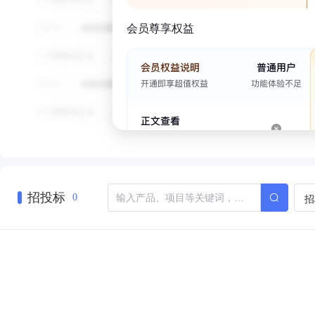
会员尊享权益
招投标
招
0