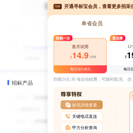
开通寻标宝会员，查看更多招采
VIP
单省会员
限购一次
最划算
1
首月试用
1
14.9
¥39
¥
¥
每日仅0.48元
每日仅
到期29元/月/省自动续费，可随时取消。
招标产品
标讯详情查看
关键电话直连
甲方分析查询