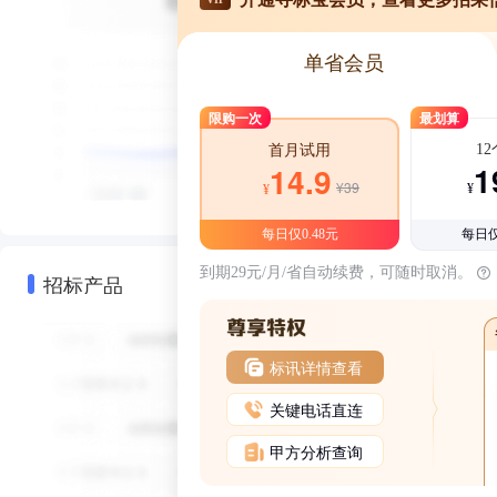
单省会员
限购一次
最划算
1
首月试用
1
14.9
¥39
¥
¥
每日仅0.48元
每日仅
到期29元/月/省自动续费，可随时取消。
招标产品
标讯详情查看
关键电话直连
甲方分析查询