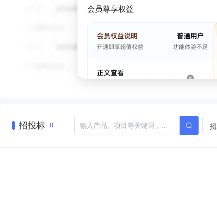
会员尊享权益
招投标
招
0