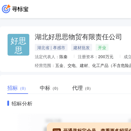
湖北好思思物贸有限责任公司
好思
思
湖北省 | 孝感市
建材批发
开业
法定代表人：
陈秦
注册资本：
200万元
成
经营范围：
五金、交电、建材、化工产品（不含危险
招标
中标
代理
（0）
（0）
（0）
招标分析
开通寻标宝会员，查看更多招采
VIP