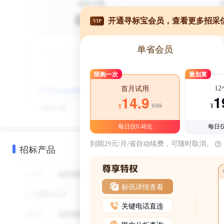
开通寻标宝会员，查看更多招采
VIP
单省会员
限购一次
最划算
1
首月试用
1
14.9
¥39
¥
¥
每日仅0.48元
每日仅
到期29元/月/省自动续费，可随时取消。
招标产品
标讯详情查看
关键电话直连