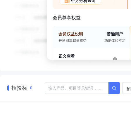
甲方分析查询
会员尊享权益
招投标
招
0