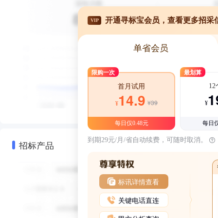
开通寻标宝会员，查看更多招采
VIP
单省会员
限购一次
最划算
1
首月试用
1
14.9
¥39
¥
¥
每日仅0.48元
每日仅
到期29元/月/省自动续费，可随时取消。
招标产品
标讯详情查看
关键电话直连