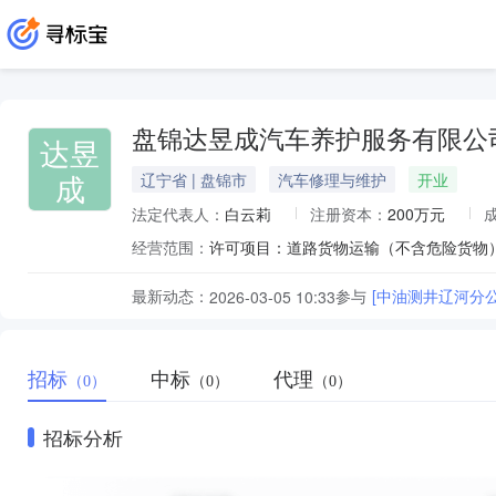
盘锦达昱成汽车养护服务有限公
达昱
成
辽宁省 | 盘锦市
汽车修理与维护
开业
法定代表人：
白云莉
注册资本：
200万元
经营范围：
最新动态：
参与
[中油测井辽河分
2026-03-05 10:33
招标
中标
代理
（0）
（0）
（0）
招标分析