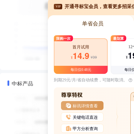
开通寻标宝会员，查看更多招采
VIP
单省会员
限购一次
最划算
1
首月试用
1
14.9
¥39
¥
¥
每日仅0.48元
每日仅
到期29元/月/省自动续费，可随时取消。
中标产品
标讯详情查看
关键电话直连
甲方分析查询