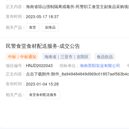
海南省琼山强制隔离戒毒所-民警职工食堂主副食品采购项目-成
正文内容：
购项目三、中标（成交）信息供应商名称：海南盛达福昌贸
发布时间：
2023-05-17 18:37
副食品采购项目下浮率(%)：5.0000000四、主要
项目详
相关产品：
食堂
副食品
民警食堂食材配送服务-成交公告
中标｜中标通知
海南省｜三亚市｜吉阳区
食品饮品
项目编号：
HNJD2022043
招标单位：
海南景阳实业有限公司
点击下载附件:附件_8a949484849d969c01857aef563b
正文内容：
中标人信息：标段（包）[001]民警食堂食材配送服务
发布时间：
2023-01-04 15:28
配送服务-成交公告、采购项目名称、用途、数量、简要技术
相关产品：
食堂食材配送服务