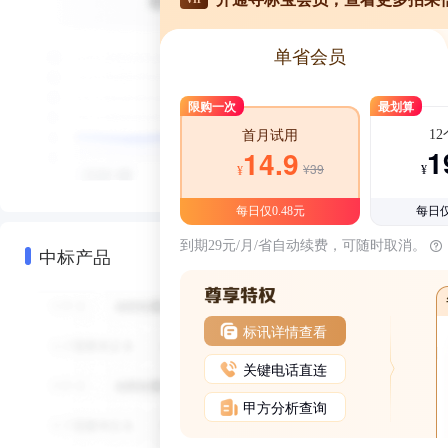
单省会员
限购一次
最划算
1
首月试用
1
14.9
¥39
¥
¥
每日仅0.48元
每日仅
到期29元/月/省自动续费，可随时取消。
中标产品
标讯详情查看
关键电话直连
甲方分析查询