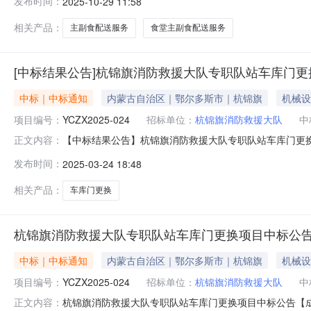
发布时间：
2025-10-29 11:58
品目：C23130200食品和饮料批发服务,C231301
相关产品：
主副食配送服务
食堂主副食配送服务
[中标结果公告]杭锦旗消防救援大队专职队站车库门更
中标｜中标通知
内蒙古自治区｜鄂尔多斯市｜杭锦旗
机械设
项目编号：
YCZX2025-024
招标单位：
杭锦旗消防救援大队
中
【中标结果公告】杭锦旗消防救援大队专职队站车库门更换项目
正文内容：
库门更换项目三、中标（成交）信息供应商名称：内蒙古联
发布时间：
2025-03-24 18:48
中标（成交）金额：82.9589920（万元）四、主要
职队站车库门
相关产品：
车库门更换
杭锦旗消防救援大队专职队站车库门更换项目中标公
中标｜中标通知
内蒙古自治区｜鄂尔多斯市｜杭锦旗
机械设
项目编号：
YCZX2025-024
招标单位：
杭锦旗消防救援大队
中
杭锦旗消防救援大队专职队站车库门更换项目中标公告【成交
正文内容：