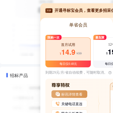
开通寻标宝会员，查看更多招采
VIP
单省会员
限购一次
最划算
1
首月试用
1
14.9
¥39
¥
¥
每日仅0.48元
每日仅
到期29元/月/省自动续费，可随时取消。
招标产品
标讯详情查看
关键电话直连