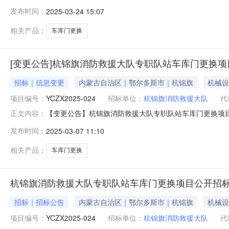
援大队专职队站车库门更换项目三、开标时间：2025年0
发布时间：
2025-03-24 15:07
仟伍佰捌拾玖元玖角贰分元整；小写：829589.92元
自本公告发布
相关产品：
车库门更换
[变更公告]杭锦旗消防救援大队专职队站车库门更换项目
招标｜信息变更
内蒙古自治区｜鄂尔多斯市｜杭锦旗
机械设
项目编号：
YCZX2025-024
招标单位：
杭锦旗消防救援大队
代
【变更公告】杭锦旗消防救援大队专职队站车库门更换项目（
正文内容：
队站车库门更换项目公开招标公告首次公告日期：2025年
发布时间：
2025-03-07 11:10
表-序号3螺旋硬质快速门（含开启装置）的项目特征描述
制，也可以用按键与遥控
相关产品：
车库门更换
杭锦旗消防救援大队专职队站车库门更换项目公开招
招标｜招标公告
内蒙古自治区｜鄂尔多斯市｜杭锦旗
机械设
项目编号：
YCZX2025-024
招标单位：
杭锦旗消防救援大队
代