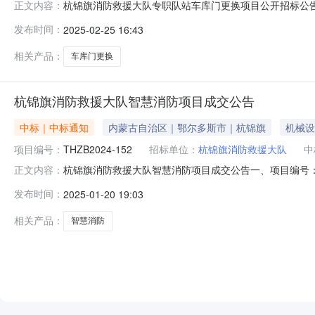
杭锦旗消防救援大队专职队站车库门更换项目公开招标公
正文内容：
台“http://www.gzzczb.com/home”获取招标
发布时间：
2025-02-25 16:43
防救援大队专职队站车库门更换项目预算金额：83.492
相关产品：
车库门更换
杭锦旗消防救援大队智慧消防项目成交公告
中标｜中标通知
内蒙古自治区｜鄂尔多斯市｜杭锦旗
机械设
项目编号：
THZB2024-152
招标单位：
杭锦旗消防救援大队
中
杭锦旗消防救援大队智慧消防项目成交公告一、项目编号：TH
正文内容：
信息供应商名称：内蒙古驰程电子科技有限公司供应商地址：
发布时间：
2025-01-20 19:03
主要标的信息序号供应商名称服务名称服务范围服务要求
（具体内容详
相关产品：
智慧消防