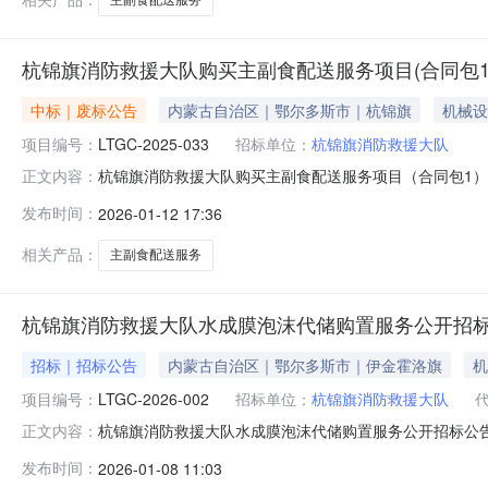
杭锦旗消防救援大队购买主副食配送服务项目(合同包1
中标｜废标公告
内蒙古自治区｜鄂尔多斯市｜杭锦旗
机械设
项目编号：
LTGC-2025-033
招标单位：
杭锦旗消防救援大队
杭锦旗消防救援大队购买主副食配送服务项目（合同包1）流
正文内容：
二、项目废标/流标的原因到开标截止时间，参加开标的
发布时间：
2026-01-12 17:36
方式联系。1.采购人信息名称：杭锦旗消防救援大队地址：
址：伊金霍洛旗乌兰
相关产品：
主副食配送服务
杭锦旗消防救援大队水成膜泡沫代储购置服务公开招
招标｜招标公告
内蒙古自治区｜鄂尔多斯市｜伊金霍洛旗
机
项目编号：
LTGC-2026-002
招标单位：
杭锦旗消防救援大队
杭锦旗消防救援大队水成膜泡沫代储购置服务公开招标公告
正文内容：
招标文件，并于2026年01月28日10点00分（北京时间
发布时间：
2026-01-08 11:03
算金额：38.250000万元（人民币）最高限价（如有）