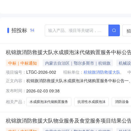
招投标
招
94
杭锦旗消防救援大队水成膜泡沫代储购置服务中标公
中标｜中标通知
内蒙古自治区｜鄂尔多斯市｜杭锦旗
机械设
项目编号：
LTGC-2026-002
招标单位：
杭锦旗消防救援大队
杭锦旗消防救援大队水成膜泡沫代储购置服务中标公告一、项目编
正文内容：
置服务三、中标（成交）信息供应商名称：内蒙古蓝大科技
发布时间：
2026-02-03 09:38
37.8000000（万元）四、主要标的信息序号供应商
司5%(AFFF/A
相关产品：
水成膜泡沫代储购置服务
抗溶性水成膜泡沫
消防设备
杭锦旗消防救援大队物业服务及食堂服务项目结果公