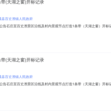
带(天湖之窗)开标记录
成县百丈漈镇人民政府
石庄至百丈漈景区沿线及村内景观节点打造1条带（天湖之窗）开标记录信息发布
景观节点打造1条带（天湖之窗）项目代码:2203-330328-04-01-
3456090913代理机构:名称:浙江建科工程项目管理有限公司地址:浙江省
带(天湖之窗)开标记录
成县百丈漈镇人民政府
庄至百丈漈景区沿线及村内景观节点打造1条带（天湖之窗）开标记录A330301
00001-22023-02-28信息发布时间：2023-02-2809:30:00【字
8-04-01-314928招标人:名称:文成县百丈漈镇人民政府地址:浙江省文成