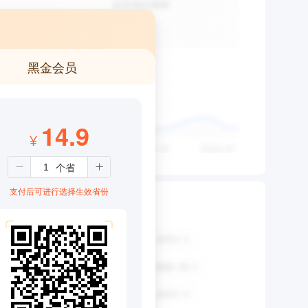
黑金会员
14.9
¥
支付后可进行选择生效省份