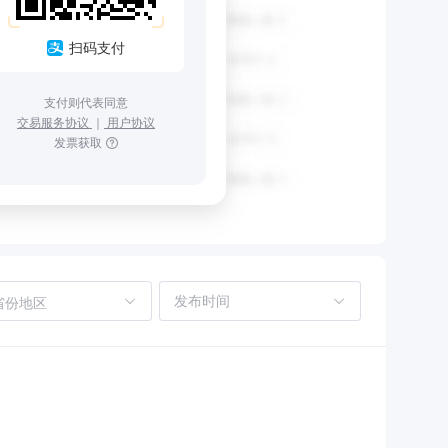
扫码支付
支付则代表同意
交易服务协议
｜
用户协议
发票获取
省份地区