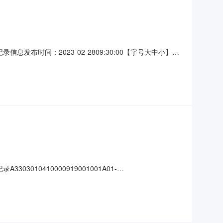
时间：2023-02-2809:30:00【字号大中小】信
314928招标人:名称:文成县百丈漈镇人民政府地址:浙江省文
·温州市·瓯海区联系人:池奇剑电
0410000919001001A01-
号大中小】信息公开开标记录项目名称:石庄至百丈漈景区沿线及村内景观节点
县百丈漈