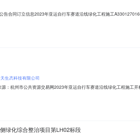
息2023年亚运自行车赛道沿线绿化工程施工A33012701602800140012
23-04-2708:45:00【字号大中小】信息公开开标记录项目名称:2023年
738132162代理机构:名称:浙江远大工程咨询有限公司地
云天生态科技有限公司
01信息来源：杭州市公共资源交易网2023年亚运自行车赛道沿线绿化工程施工开标
23-04-2708:45开标记录内容投标人名称：河南云天生态科技有限公司，
投标人名称：常州森绿风景园林设计有限公司，报价：1257.655000，工期
两侧绿化综合整治项目第LH02标段