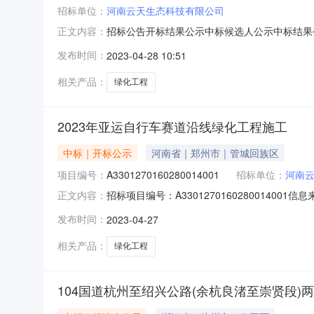
招标单位：
河南云天生态科技有限公司
招标公告开标结果公示中标候选人公示中标结果公告合同订立信
正文内容：
016159-02023-04-27信息发布时间：20
发布时间：
2023-04-28 10:51
县千岛湖镇新安东路1277号联系人:陈工电话:13
相关产品：
绿化工程
2023年亚运自行车赛道沿线绿化工程施工
中标｜开标公示
河南省｜郑州市｜管城回族区
项目编号：
A3301270160280014001
招标单位：
河南
招标项目编号：A33012701602800140
正文内容：
网开标参与人开标地点淳安-第四开标室开标时间20
发布时间：
2023-04-27
额：23，投标文件递交时间：2023/04/27；
相关产品：
绿化工程
104国道杭州至绍兴公路(余杭良渚至崇贤段)