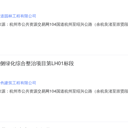
景道园林工程有限公司
01信息来源：杭州市公共资源交易网104国道杭州至绍兴公路（余杭良渚至崇贤段
参与人开标地点临平-2号开标室开标时间2023-03-3009:30开标记
0，投标文件递交时间：2023/03/30；投标人名称：华绿建设有限公司，报价：1
两侧绿化综合整治项目第LH01标段
千色建筑工程有限公司
01信息来源：杭州市公共资源交易网104国道杭州至绍兴公路（余杭良渚至崇贤段
参与人开标地点临平-2号开标室开标时间2023-03-2909:30开标记
日历天，缺陷责任期12个月，投标保证金额：10，投标文件递交时间：2023