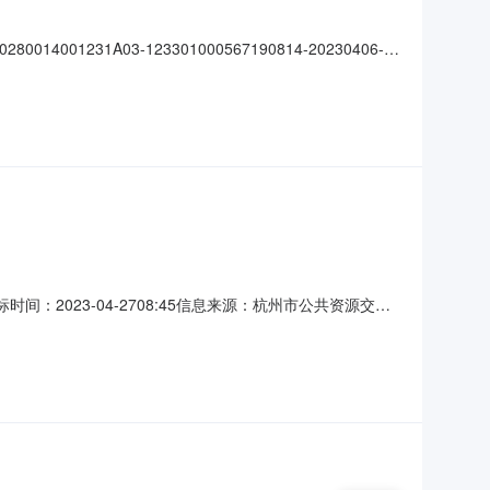
31A03-123301000567190814-20230406-
亚运自行车赛道沿线绿化工程施工项目代码:招标人:名称:无地址:淳安
时间：2023-04-2708:45信息来源：杭州市公共资源交易
报价：1247.219200，工期：100个日历天，投标保证金
：为100个日历