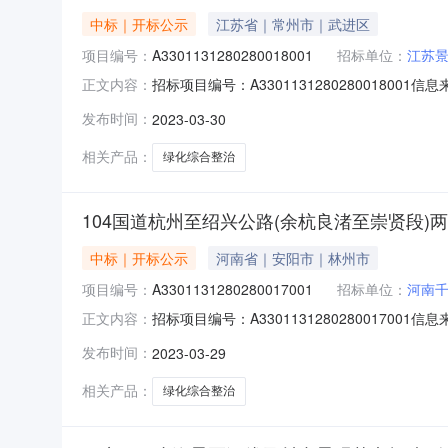
中标｜开标公示
江苏省｜常州市｜武进区
项目编号：
A3301131280280018001
招标单位：
江苏
招标项目编号：A33011312802800180
正文内容：
3009:30信息来源：杭州市公共资源交易网开标
发布时间：
2023-03-30
1110.489900，工期：90，投标保证金额：1
相关产品：
绿化综合整治
104国道杭州至绍兴公路(余杭良渚至崇贤段)
中标｜开标公示
河南省｜安阳市｜林州市
项目编号：
A3301131280280017001
招标单位：
河南
招标项目编号：A33011312802800170
正文内容：
2909:30信息来源：杭州市公共资源交易网开标
发布时间：
2023-03-29
1155.028700，工期：计划施工工期为90个
相关产品：
绿化综合整治