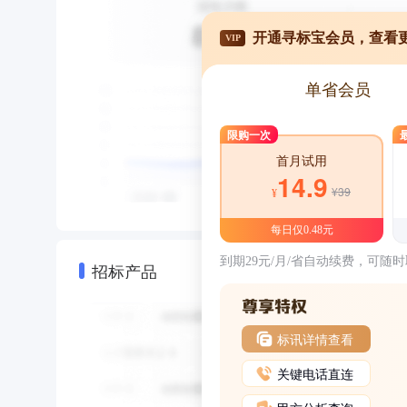
开通寻标宝会员，查看
VIP
单省会员
限购一次
首月试用
14.9
¥39
¥
每日仅0.48元
到期29元/月/省自动续费，可随
招标产品
标讯详情查看
关键电话直连