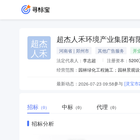
超杰人禾环境产业集团有
超杰
人禾
河南省 | 郑州市
其他广告服务
开
法定代表人：
李志超
注册资本：
520
经营范围：
最新动态：
参与
[灵宝市
2026-07-23 09:58
招标
中标
代理
（0）
（0）
（0）
招标分析