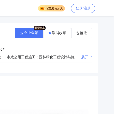
登录/注册
企业全景
取消收藏
监控
6号
园林绿化工程施工；园林景观设计施工；屋顶花园绿化；花草种植、租赁；绿地管理养护（凭资质证经营）；市政公用工程施工；园林绿化工程设计与施工；环保工程施工；园林绿化养护管理及技术咨询和信息咨询；苗木、花卉、盆景草坪的培育；园林古建筑工程；水利水电工程；城市道路照明工程：建筑防水工程；防腐保温工程；建筑装饰装修工程；钢结构工程；地基与基础工程；建筑工程施工；公路工程施工。（涉及许可经营项目，应取得相关部门许可后方可经营）；电力工程；机电设备安装工程
展开