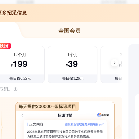
更多招采信息
全国会员
最划算
12个月
1个月
3个月
199
39
99
¥
¥
¥
每日仅0.55元
每日仅1.26元
每日仅1.08元
时取消。