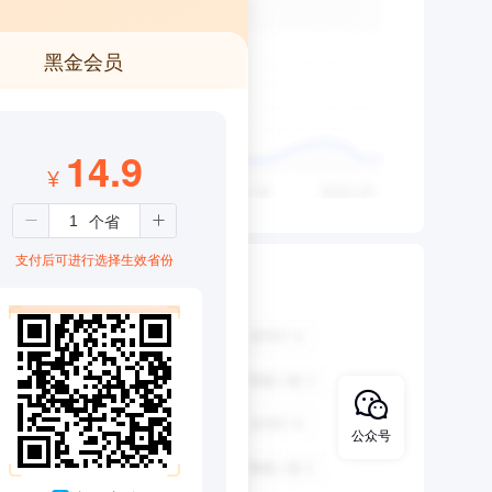
黑金会员
14.9
¥
支付后可进行选择生效省份
公众号