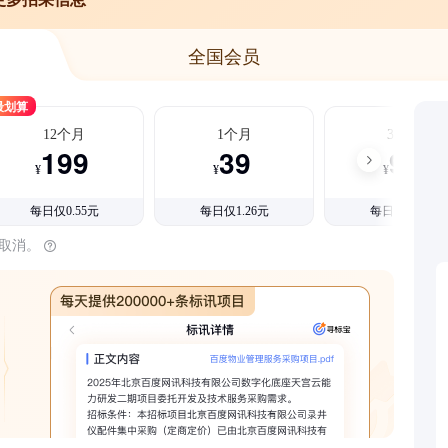
全国会员
最划算
12个月
1个月
3个月
199
39
99
¥
¥
¥
每日仅0.55元
每日仅1.26元
每日仅1.08元
时取消。