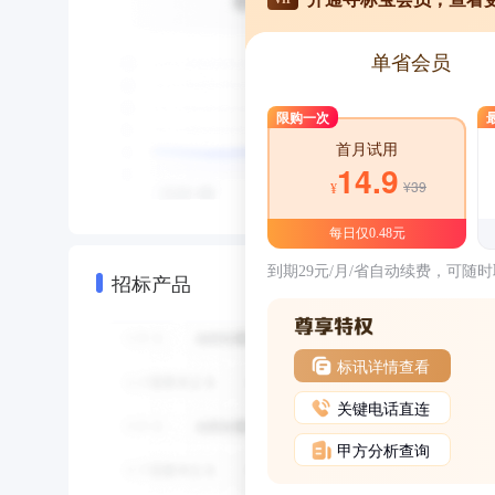
单省会员
限购一次
首月试用
14.9
¥39
¥
每日仅0.48元
到期29元/月/省自动续费，可随
招标产品
标讯详情查看
关键电话直连
甲方分析查询