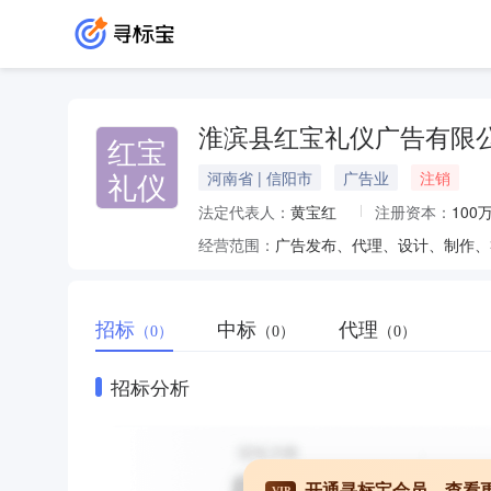
淮滨县红宝礼仪广告有限
红宝
礼仪
河南省 | 信阳市
广告业
注销
法定代表人：
黄宝红
注册资本：
100
经营范围：
广告发布、代理、设计、制作、
招标
中标
代理
（0）
（0）
（0）
招标分析
开通寻标宝会员，查看
VIP