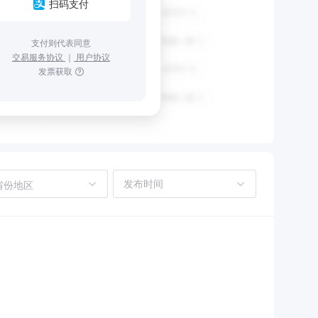
扫码支付
支付则代表同意
交易服务协议
｜
用户协议
发票获取
省份地区