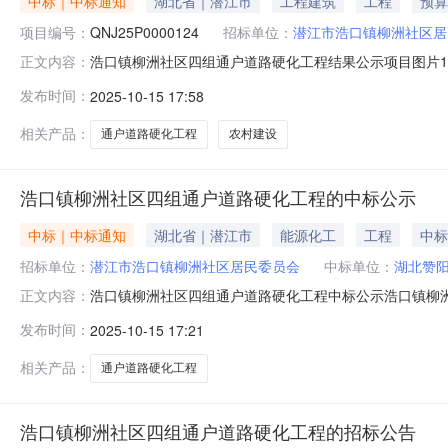
中标｜中标通知
湖北省｜潜江市
工程建筑
工程
预算
项目编号：
QNJ25P0000124
招标单位：
潜江市浩口镇柳洲社区居
浩口镇柳洲社区四组通户道路硬化工程结果公示项目图片1浩
正文内容：
道）:浩口镇村（社区）:柳洲村组别：公示日期：2025-10
发布时间：
2025-10-15 17:58
通户道路硬化（长580米，宽3.5米，厚0.18米）（详
相关产品：
通户道路硬化工程
农村建设
浩口镇柳洲社区四组通户道路硬化工程的中标公示
中标｜中标通知
湖北省｜潜江市
能源化工
工程
中标
招标单位：
潜江市浩口镇柳洲社区居民委员会
中标单位：
湖北赞
浩口镇柳洲社区四组通户道路硬化工程中标公示浩口镇柳洲
正文内容：
及定标候选人名单，经村委会商议选定中标公司如下：中标人中
发布时间：
2025-10-15 17:21
起5个日历天完工（雨天顺延）中标公示期为2天，各有
相关产品：
通户道路硬化工程
浩口镇柳洲社区四组通户道路硬化工程的招标公告