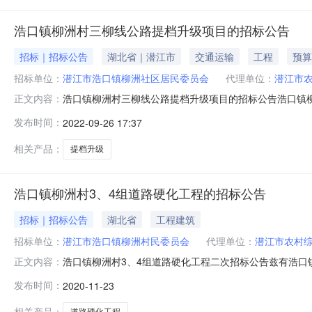
浩口镇柳洲村三柳线公路提档升级项目的招标公告
招标｜招标公告
湖北省｜潜江市
交通运输
工程
预算
招标单位：
潜江市浩口镇柳洲社区居民委员会
代理单位：
潜江市
浩口镇柳洲村三柳线公路提档升级项目的招标公告浩口镇
正文内容：
购人名称：潜江市浩口镇柳洲村民委员会2、项目名称：浩口
发布时间：
2022-09-26 17:37
（详见工程量清单）。5、采购项目最高控制价：53.9万
工程量完成80%再付3
相关产品：
提档升级
浩口镇柳洲村3、4组道路硬化工程的招标公告
招标｜招标公告
湖北省
工程建筑
招标单位：
潜江市浩口镇柳洲村民委员会
代理单位：
潜江市农村
浩口镇柳洲村3、4组道路硬化工程二次招标公告兹有浩口
正文内容：
称：浩口镇柳洲村3、4组道路硬化工程3、工程建设地点：潜
发布时间：
2020-11-23
目最高控制价：298000元。6、工期要求：自合同签订之
程款，留3
相关产品：
道路硬化工程