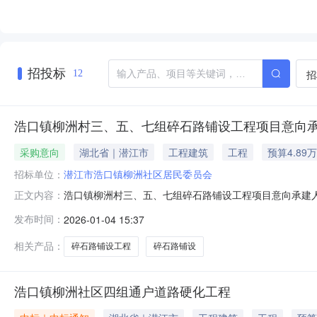
招投标
招
12
浩口镇柳洲村三、五、七组碎石路铺设工程项目意向
采购意向
湖北省｜潜江市
工程建筑
工程
预算4.89
招标单位：
潜江市浩口镇柳洲社区居民委员会
浩口镇柳洲村三、五、七组碎石路铺设工程项目意向承建人征
正文内容：
村三、五、七组碎石路铺设工程项目工程进行公开征集意
发布时间：
2026-01-04 15:37
石路铺设项目。3、项目建设地点：柳洲村三、五、七组。4、
签订之日起3个日
相关产品：
碎石路铺设工程
碎石路铺设
浩口镇柳洲社区四组通户道路硬化工程