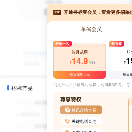
开通寻标宝会员，查看更多招采
VIP
单省会员
限购一次
最划算
1
首月试用
1
14.9
¥39
¥
¥
每日仅0.48元
每日仅
到期29元/月/省自动续费，可随时取消。
招标产品
标讯详情查看
关键电话直连