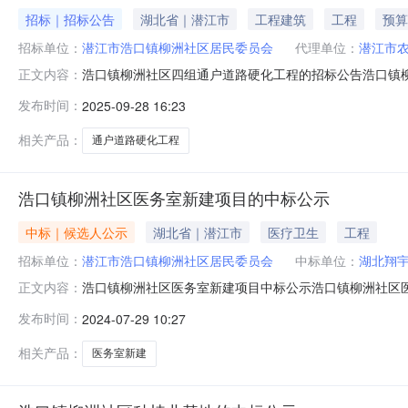
招标｜招标公告
湖北省｜潜江市
工程建筑
工程
预算
招标单位：
潜江市浩口镇柳洲社区居民委员会
代理单位：
潜江市
浩口镇柳洲社区四组通户道路硬化工程的招标公告浩口镇
正文内容：
购人名称：潜江市浩口镇柳洲社区居民委员会2、项目名称
发布时间：
2025-09-28 16:23
3.5米，厚0.18米）（详见工程量清单）。5、采购项目
相关产品：
通户道路硬化工程
浩口镇柳洲社区医务室新建项目的中标公示
中标｜候选人公示
湖北省｜潜江市
医疗卫生
工程
招标单位：
潜江市浩口镇柳洲社区居民委员会
中标单位：
湖北翔
浩口镇柳洲社区医务室新建项目中标公示浩口镇柳洲社区医
正文内容：
单，经村委会及监督委员会商议选定中标公司如下：中标人中标
发布时间：
2024-07-29 10:27
示期为2天，各有关当事人对中标结果有异议的，可以在公示
代理机构：
相关产品：
医务室新建