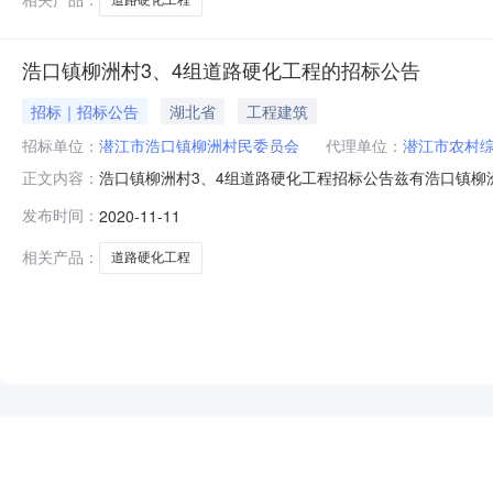
浩口镇柳洲村3、4组道路硬化工程的招标公告
招标｜招标公告
湖北省
工程建筑
招标单位：
潜江市浩口镇柳洲村民委员会
代理单位：
潜江市农村
浩口镇柳洲村3、4组道路硬化工程招标公告兹有浩口镇柳
正文内容：
口镇柳洲村3、4组道路硬化工程3、工程建设地点：潜江市浩
发布时间：
2020-11-11
控制价：298000元。6、工期要求：自合同签订之日起1
留3%的
相关产品：
道路硬化工程
NEW
HOT
5折起