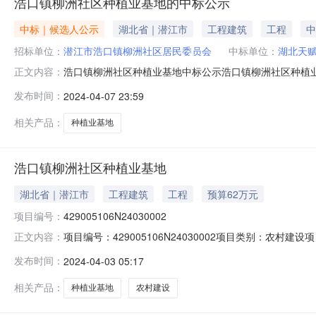
浩口镇柳洲社区种植业基地的中标公示
中标｜候选人公示
湖北省｜潜江市
工程建筑
工程
中
招标单位：
潜江市浩口镇柳洲社区居民委员会
中标单位：
湖北天
浩口镇柳洲社区种植业基地中标公示浩口镇柳洲社区种植业
正文内容：
委会及监督委员会商议选定中标公司如下：中标人中标价（元）项
发布时间：
2024-04-07 23:59
为2天，各有关当事人对中标结果有异议的，可以在公示期内
机构：潜江
相关产品：
种植业基地
浩口镇柳洲社区种植业基地
湖北省｜潜江市
工程建筑
工程
预算62万元
项目编号：
429005106N24030002
项目编号：429005106N24030002项目类别：
正文内容：
式：其他转出期限：0年0月挂牌价格（元）：619984挂牌日期
发布时间：
2024-04-03 05:17
相关产品：
种植业基地
农村建设