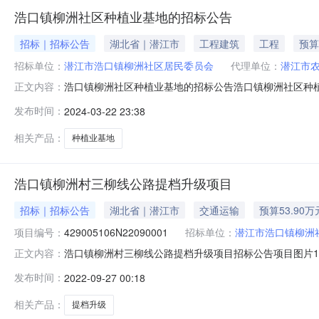
浩口镇柳洲社区种植业基地的招标公告
招标｜招标公告
湖北省｜潜江市
工程建筑
工程
预算
招标单位：
潜江市浩口镇柳洲社区居民委员会
代理单位：
潜江市
浩口镇柳洲社区种植业基地的招标公告浩口镇柳洲社区种
正文内容：
居民委员会2、项目名称：浩口镇柳洲社区种植业基地3、项目建
发布时间：
2024-03-22 23:38
六组长370米，宽5.5米，厚0.18米(详见工程量清单
相关产品：
种植业基地
浩口镇柳洲村三柳线公路提档升级项目
招标｜招标公告
湖北省｜潜江市
交通运输
预算53.90万
项目编号：
429005106N22090001
招标单位：
潜江市浩口镇柳洲
浩口镇柳洲村三柳线公路提档升级项目招标公告项目图片1浩口
正文内容：
限：公告日期：2022-09-26产权基本信息乡镇（街道）
发布时间：
2022-09-27 00:18
额：539,000.00元资金来源：农民自筹项目周期：7日
相关产品：
提档升级