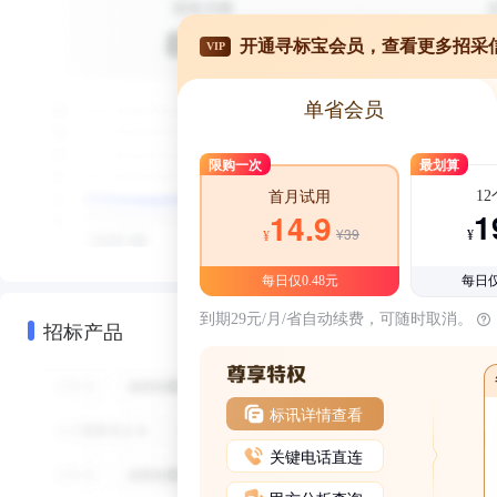
开通寻标宝会员，查看更多招采
VIP
单省会员
限购一次
最划算
1
首月试用
1
14.9
¥39
¥
¥
每日仅0.48元
每日仅
到期29元/月/省自动续费，可随时取消。
招标产品
标讯详情查看
关键电话直连