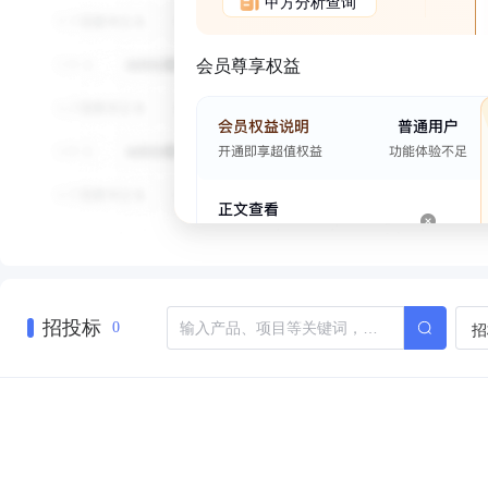
甲方分析查询
会员尊享权益
招投标
招
0