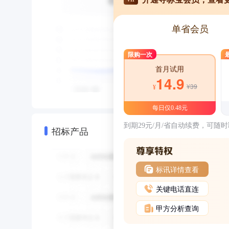
单省会员
限购一次
首月试用
14.9
¥39
¥
每日仅0.48元
到期29元/月/省自动续费，可随
招标产品
标讯详情查看
关键电话直连
甲方分析查询