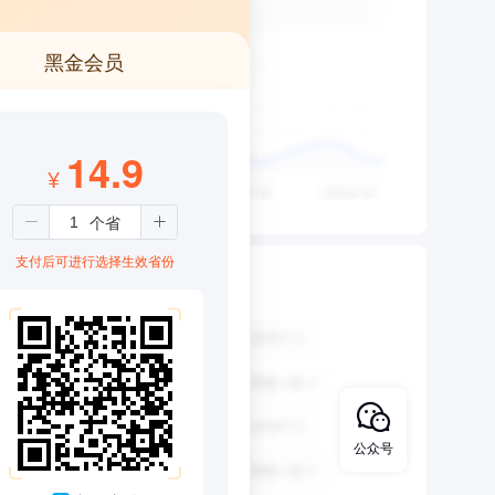
黑金会员
14.9
¥
支付后可进行选择生效省份
公众号