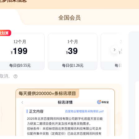
全国会员
最划算
12个月
1个月
3个月
199
39
99
¥
¥
¥
每日仅0.55元
每日仅1.26元
每日仅1.08元
时取消。