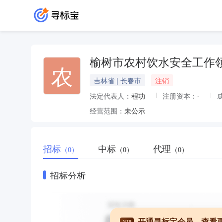
榆树市农村饮水安全工作
农
吉林省 | 长春市
注销
法定代表人：
程功
注册资本：
-
经营范围：
未公示
招标
中标
代理
（0）
（0）
（0）
招标分析
开通寻标宝会员，查看
VIP