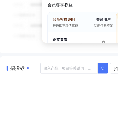
会员尊享权益
招投标
招
0