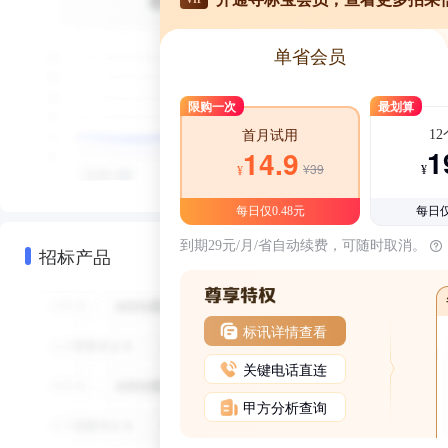
单省会员
限购一次
最划算
1
首月试用
1
14.9
¥39
¥
¥
每日仅0.48元
每日仅
到期29元/月/省自动续费，可随时取消。
招标产品
标讯详情查看
关键电话直连
甲方分析查询