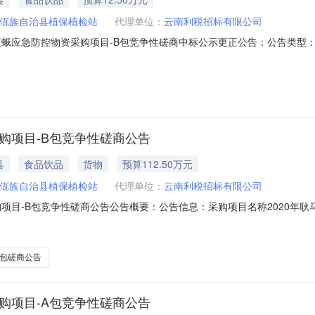
佤族自治县植保植检站
代理单位：
云南利税招标有限公司
贪夜蛾应急防控物资采购项目-B包竞争性磋商中标公示更正公告：公告类
告其他公告采购结果公告结果公告类型：中标公告成交公告终止公告收费
.168发布日期：2020-06-04公告有效时间：2020-06-05至2020-06-
购项目-B包竞争性磋商公告
县
食品饮品
货物
预算112.50万元
佤族自治县植保植检站
代理单位：
云南利税招标有限公司
购项目-B包竞争性磋商公告公告概要：公告信息：采购项目名称2020年
间2020年05月24日21:31获取磋商文件时间2020年05月25日09:0
0年06月04日09:00至2020年06月04日09:30响应文件递交地点耿
包磋商公告
购项目-A包竞争性磋商公告