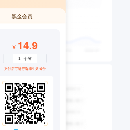
黑金会员
14.9
¥
支付后可进行选择生效省份