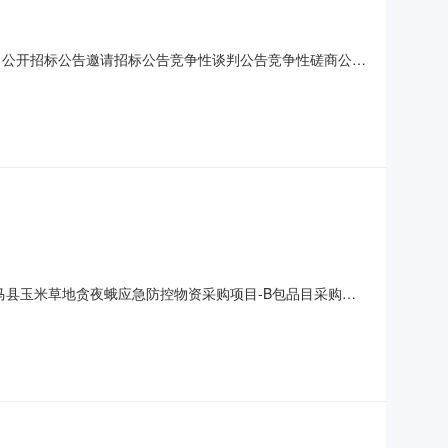
型：公开招标公告邀请招标公告竞争性谈判公告竞争性磋商公告
标准：招标代理服务费依据（国家发改委“计价格
05机构项目编号：4530926JH202000127项目
耿马县玉米草地贪夜蛾应急防控物资采购项目-B包品目采购单
0至2020年05月29日18:00获取磋商文件地点耿马县吉龙
马自治县天鹅湖大酒店会议室响应文