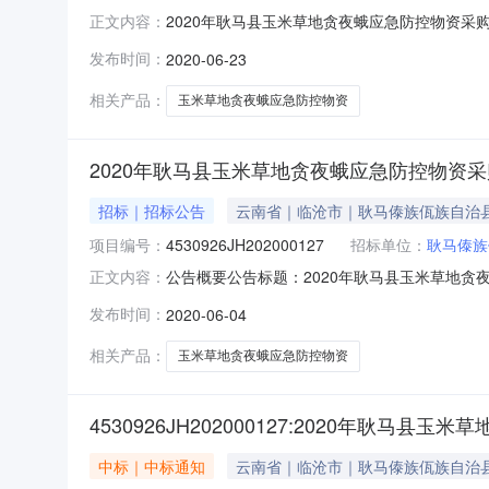
2020年耿马县玉米草地贪夜蛾应急防控物资采购项目
正文内容：
项目-A包采购合同书项目编号：4530926JH
发布时间：
2020-06-23
(乙方)：楚雄科丰植保服务有限公司所属地域：云南
相关产品：
玉米草地贪夜蛾应急防控物资
2020年耿马县玉米草地贪夜蛾应急防控物资
招标｜招标公告
云南省｜临沧市｜耿马傣族佤族自治
项目编号：
4530926JH202000127
招标单位：
耿马傣族
公告概要公告标题：2020年耿马县玉米草地
正文内容：
单一来源公告询价采购公告资格预审公告更正公
发布时间：
2020-06-04
2002（1980）号”文件标准收取。收费金额(万元)：1
相关产品：
玉米草地贪夜蛾应急防控物资
4530926JH202000127:2020年耿
中标｜中标通知
云南省｜临沧市｜耿马傣族佤族自治