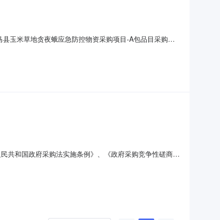
耿马县玉米草地贪夜蛾应急防控物资采购项目-A包品目采购单
0至2020年05月29日18:00获取磋商文件地点耿马县吉龙
马县天鹅湖大酒店会议室响应文件开
华人民共和国政府采购法实施条例》、《政府采购竞争性磋商采
县植保植检站(以下简称“采购人”)的委托，对2020年
件的供应商参与本项目的竞标活动。一、项目概况：1.项目