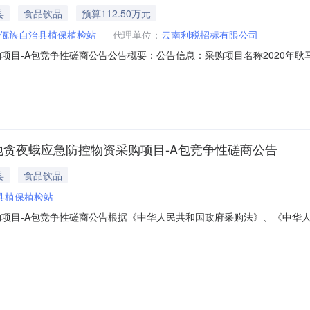
县
食品饮品
预算112.50万元
佤族自治县植保植检站
代理单位：
云南利税招标有限公司
购项目-A包竞争性磋商公告公告概要：公告信息：采购项目名称2020年
间2020年05月24日21:30获取磋商文件时间2020年05月25日09:0
0年06月04日09:00至2020年06月04日09:30响应文件递交地点耿
马县玉米草地贪夜蛾应急防控物资采购项目-A包竞争性磋商公告
县
食品饮品
县植保植检站
采购项目-A包竞争性磋商公告根据《中华人民共和国政府采购法》、《中
规定，经政府采购主管部门批准，云南利税招标有限公司受耿马傣族佤族自治
A包采用竞争性磋商方式采购，现通过发布公告的方式邀请符合相应资格条