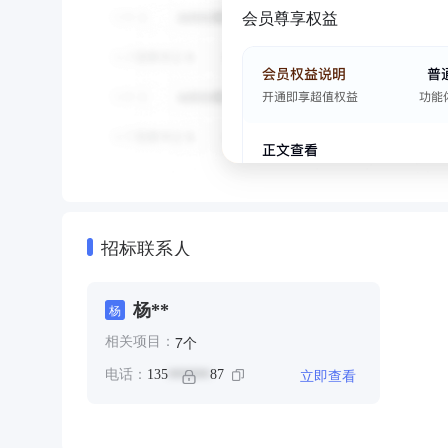
会员尊享权益
招标联系人
杨**
杨
个
7
相关项目：
立即查看
电话：
135
87
******