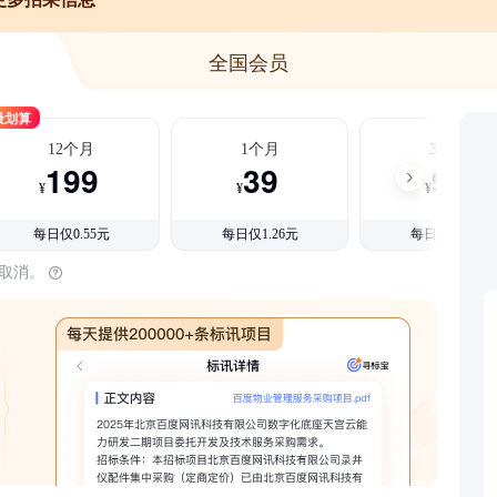
全国会员
最划算
12个月
1个月
3个月
199
39
99
¥
¥
¥
每日仅0.55元
每日仅1.26元
每日仅1.08元
时取消。