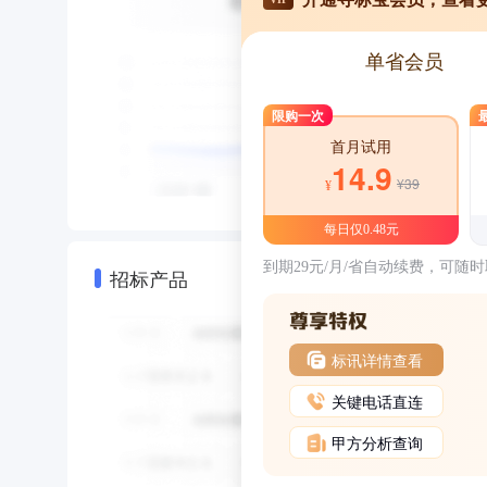
单省会员
限购一次
首月试用
14.9
¥39
¥
每日仅0.48元
到期29元/月/省自动续费，可随
招标产品
标讯详情查看
关键电话直连
甲方分析查询