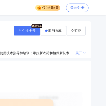
登录/注册
企业全景
取消收藏
监控
承担全县重大农作物病虫草鼠害的监测和预测预报；负责全县植物检疫、病虫草鼠害防治、农药器械安全使用技术指导和培训；承担新农药和植保新技术的引进、试验、示范和推广；承担全县农业植物有害生物监测、预警、控制；完成县农业农村局和上级机关交办的其他任务。
展开