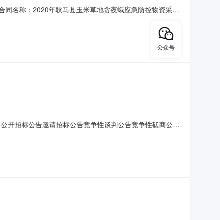
7-A包合同名称：2020年耿马县玉米草地贪夜蛾应急防控物资采购
项目-A包采购人(甲方)：耿马傣族佤族自治县植保植检站供应商
0-06-18合同公告
公众号
型：公开招标公告邀请招标公告竞争性谈判公告竞争性磋商公告
标准：招标代理服务费依据（国家发改委“计价格
05机构项目编号：4530926JH202000127项目