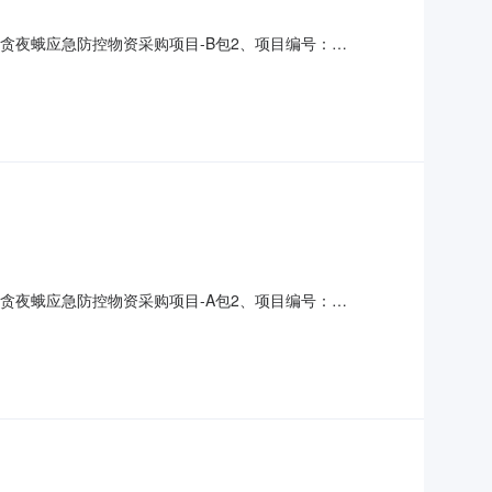
地贪夜蛾应急防控物资采购项目-B包2、项目编号：
间：2020年6月4日9：306、开标地点：耿马傣族佤族自治县天
》、《政府采购竞争性磋商采购方式管理暂行办法》、《招
地贪夜蛾应急防控物资采购项目-A包2、项目编号：
2020年6月4日9：306、开标地点：耿马傣族佤族自治县天鹅湖酒
政府采购竞争性磋商采购方式管理暂行办法》、《招标文