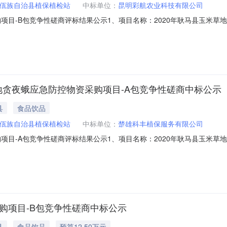
佤族自治县植保植检站
中标单位：
昆明彩航农业科技有限公司
购项目-B包竞争性磋商评标结果公示1、项目名称：2020年耿马县玉米草
争性磋商4、采购预算：125000.00元(大写：壹拾贰万伍仟元整)5、开标时
午9:30时进行开标评审后，评标委员会依照《中华人民共和国政府采购法
马县玉米草地贪夜蛾应急防控物资采购项目-A包竞争性磋商中标公示
县
食品饮品
佤族自治县植保植检站
中标单位：
楚雄科丰植保服务有限公司
购项目-A包竞争性磋商评标结果公示1、项目名称：2020年耿马县玉米草
争性磋商4、采购预算：1000000.00元(大写：壹佰万元整)5、开标时间：
30时进行开标评审后，评标委员会依照《中华人民共和国政府采购法》、《
采购项目-B包竞争性磋商中标公示
县
食品饮品
预算12.50万元