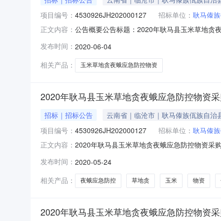
项目编号：
4530926JH202000127
招标单位：
耿马傣族
公告概要公告标题：2020年耿马县玉米草地
正文内容：
单一来源公告询价采购公告资格预审公告更正公
发布时间：
2020-06-04
2002（1980）号”文件标准收取。收费金额(万元)：0
相关产品：
玉米草地贪夜蛾应急防控物资
2020年耿马县玉米草地贪夜蛾应急防控物资采
招标｜招标公告
云南省｜临沧市｜耿马傣族佤族自治
项目编号：
4530926JH202000127
招标单位：
耿马傣族
2020年耿马县玉米草地贪夜蛾应急防控物资采
正文内容：
位耿马傣族佤族自治县植保植检站行政区域临沧市公告时
发布时间：
2020-05-24
花园C组11栋一层11号商铺响应文件递交时间202
相关产品：
夜蛾应急防控
草地贪
玉米
物资
2020年耿马县玉米草地贪夜蛾应急防控物资采