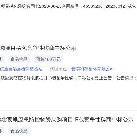
-A包采购合同书2020-06-23合同编号：4530926JH20200012
202000127项目名称：2020年耿马县玉米草地贪夜蛾应急防控物资采购
省临沧市所属行业：农业合同金额：99.600000万元合同签订日期：202
采购项目-A包竞争性磋商中标公示
县
食品饮品
预算100万元
佤族自治县植保植检站
代理单位：
云南利税招标有限公司
贪夜蛾应急防控物资采购项目-A包竞争性磋商中标公示更正公告：公告类
告其他公告采购结果公告结果公告类型：中标公告成交公告终止公告收费
.494发布日期：2020-06-04公告有效时间：2020-06-05至2020-06-
马县玉米草地贪夜蛾应急防控物资采购项目-B包竞争性磋商中标公示
县
食品饮品