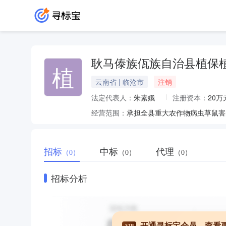
耿马傣族佤族自治县植保
植
云南省 | 临沧市
注销
法定代表人：
朱素娥
注册资本：
20万
经营范围：
招标
中标
代理
（0）
（0）
（0）
招标分析
开通寻标宝会员，查看
VIP