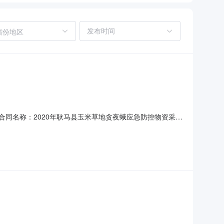
省份地区
7-B包合同名称：2020年耿马县玉米草地贪夜蛾应急防控物资采购
项目-B包采购人(甲方)：耿马傣族佤族自治县植保植检站供应商
0-06-18合同公告