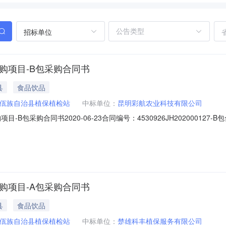
招标单位
购项目-B包采购合同书
县
食品饮品
佤族自治县植保植检站
中标单位：
昆明彩航农业科技有限公司
-B包采购合同书2020-06-23合同编号：4530926JH20200012
202000127项目名称：2020年耿马县玉米草地贪夜蛾应急防控物资采购
省临沧市所属行业：农业合同金额：11.200000万元合同签订日期：202
购项目-A包采购合同书
县
食品饮品
佤族自治县植保植检站
中标单位：
楚雄科丰植保服务有限公司