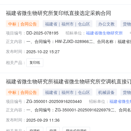
福建省微生物研究所复印纸直接选定采购合同
中标｜合同公告
福建省｜福州市｜仓山区
办公文教
货物
项目编号：
DD-2025-078195
招标单位：
福建省微生物研究所
一、合同编号：HW-ZJXD-028966二、合同名称：福
正文内容：
合同主体采购人（甲方）：福建省微生物研究所地址：福建省
发布时间：
2025-10-22 15:27
址：福建省福州市鼓楼区水部街道五一北路186号利嘉大世界商
相关产品：
复印纸
福建省微生物研究所福建省微生物研究所空调机直接
中标｜合同公告
福建省｜福州市｜仓山区
机械设备
货物
项目编号：
ZG-350001-20250916203440
招标单位：
福建省微生
一、合同编号：ZG-350001-20250916226979二
正文内容：
生物研究所采购订单五、合同主体采购人(甲方)：福建省微生
发布时间：
2025-09-29 11:36
地址：福建省福州市鼓楼区水部街道五一北路186号利嘉大
相关产品：
空调机
空调
壁挂式空调机