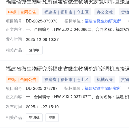
福建省微生物研究所福建省微生物研究所复印纸直接
中标｜合同公告
福建省｜福州市｜仓山区
办公文教
货物
项目编号：
DD-2025-079073
招标单位：
福建省微生物研究所
一、合同编号：HW-ZJXD-040366二、合同名称：福
正文内容：
合同主体采购人(甲方)：福建省微生物研究所地址：福建省福
发布时间：
2025-12-09 10:27
省福州市鼓楼区华林路155号新华兴大厦B座701联系方式：1
相关产品：
复印纸
福建省微生物研究所福建省微生物研究所空调机直接
中标｜合同公告
福建省｜福州市｜仓山区
机械设备
货物
项目编号：
DD-2025-078787
招标单位：
福建省微生物研究所
一、合同编号：HW-ZJXD-037107二、合同名称：福
正文内容：
合同主体采购人(甲方)：福建省微生物研究所地址：福建省福
发布时间：
2025-11-27 15:19
晋安区国货东路邦辉新村4-5栋1层联系方式：17750403
相关产品：
空调机
空调