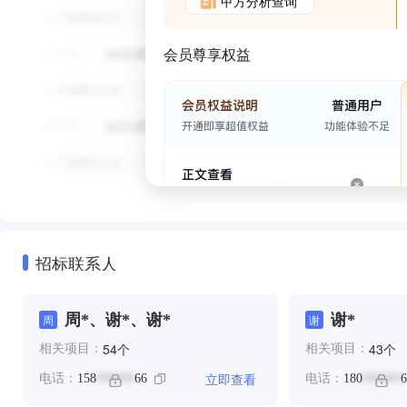
甲方分析查询
会员尊享权益
招标联系人
周*、谢*、谢*
谢*
周
谢
个
个
54
43
相关项目：
相关项目：
立即查看
电话：
158
66
电话：
180
6
******
******