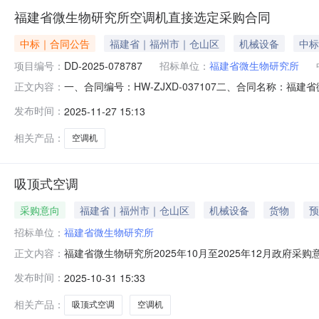
福建省微生物研究所空调机直接选定采购合同
中标｜合同公告
福建省｜福州市｜仓山区
机械设备
中标
项目编号：
DD-2025-078787
招标单位：
福建省微生物研究所
一、合同编号：HW-ZJXD-037107二、合同名称：福
正文内容：
合同主体采购人（甲方）：福建省微生物研究所地址：福建省
发布时间：
2025-11-27 15:13
福州市晋安区国货东路邦辉新村4-5栋1层联系方式：177
相关产品：
空调机
吸顶式空调
采购意向
福建省｜福州市｜仓山区
机械设备
货物
预
招标单位：
福建省微生物研究所
福建省微生物研究所2025年10月至2025年12月政府采
正文内容：
单位：福建省微生物研究所采购项目名称：吸顶式空调预算金额
发布时间：
2025-10-31 15:33
温度和湿度保持恒定需满足的要求:保持实验室温度和湿度保
相关产品：
吸顶式空调
空调机