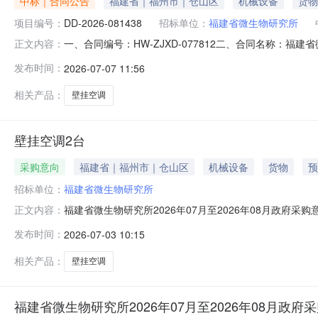
中标｜合同公告
福建省｜福州市｜仓山区
机械设备
货物
项目编号：
DD-2026-081438
招标单位：
福建省微生物研究所
一、合同编号：HW-ZJXD-077812二、合同名称：福
正文内容：
合同主体采购人(甲方)：福建省微生物研究所地址：福建省福
发布时间：
2026-07-07 11:56
晋安区国货东路邦辉新村4-5栋1层联系方式：17750403
相关产品：
壁挂空调
壁挂空调2台
采购意向
福建省｜福州市｜仓山区
机械设备
货物
预
招标单位：
福建省微生物研究所
福建省微生物研究所2026年07月至2026年08月政府采
正文内容：
购单位：福建省微生物研究所采购项目名称：壁挂空调2台预算
发布时间：
2026-07-03 10:15
室温度和湿度需满足的要求:1.25p壁挂式预计采购时间
相关产品：
壁挂空调
福建省微生物研究所2026年07月至2026年08月政府