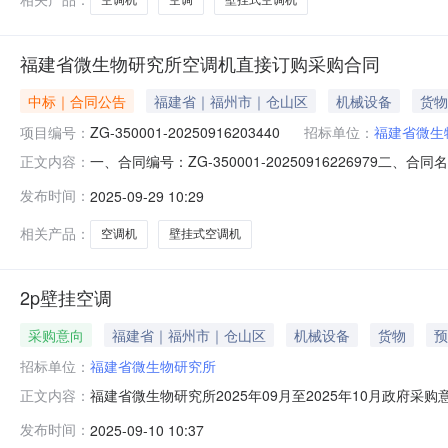
福建省微生物研究所空调机直接订购采购合同
中标｜合同公告
福建省｜福州市｜仓山区
机械设备
货物
项目编号：
ZG-350001-20250916203440
招标单位：
福建省微生
一、合同编号：ZG-350001-20250916226979二
正文内容：
生物研究所采购订单五、合同主体采购人（甲方）：福建省微
发布时间：
2025-09-29 10:29
限公司地址：福建省福州市鼓楼区水部街道五一北路186号
相关产品：
空调机
壁挂式空调机
2p壁挂空调
采购意向
福建省｜福州市｜仓山区
机械设备
货物
预
招标单位：
福建省微生物研究所
福建省微生物研究所2025年09月至2025年10月政府采
正文内容：
购单位：福建省微生物研究所采购项目名称：2p壁挂空调预算金
发布时间：
2025-09-10 10:37
室温度和湿度稳定需满足的要求:保持实验室温度和湿度稳