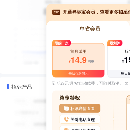
开通寻标宝会员，查看更多招采
VIP
单省会员
限购一次
最划算
1
首月试用
1
14.9
¥39
¥
¥
每日仅0.48元
每日仅
到期29元/月/省自动续费，可随时取消。
招标产品
标讯详情查看
关键电话直连