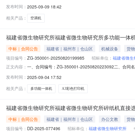
生物研究所采购订单五、合同主体采购人（甲方）：福建省微
发布时间：
2025-09-09 18:42
司地址：福建省福州市台江区新港街道联系方式：13276
相关产品：
空调机
福建省微生物研究所福建省微生物研究所多功能一体
中标｜合同公告
福建省｜福州市｜仓山区
机械设备
货物
项目编号：
ZG-350001-20250820199985
招标单位：
福建省微生
一、合同编号：ZG-350001-20250820223092二
正文内容：
建省微生物研究所采购订单五、合同主体采购人(甲方)：福建
发布时间：
2025-09-04 17:52
有限公司地址：五一南路311号文华富邑大楼1313单元联系
相关产品：
多功能一体机
A3彩色打印机
福建省微生物研究所福建省微生物研究所碎纸机直接
中标｜合同公告
福建省｜福州市｜仓山区
办公文教
货物
项目编号：
DD-2025-077496
招标单位：
福建省微生物研究所