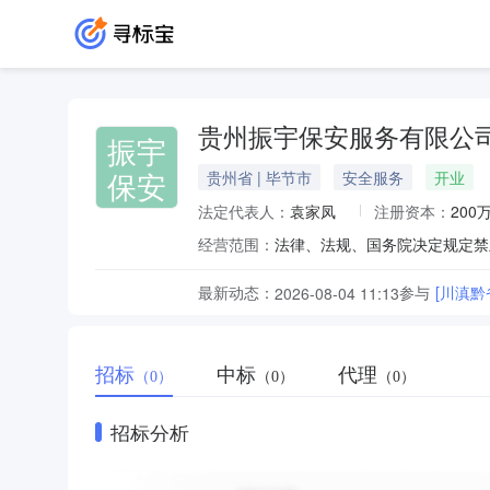
贵州振宇保安服务有限公
振宇
保安
贵州省 | 毕节市
安全服务
开业
法定代表人：
袁家凤
注册资本：
200
经营范围：
最新动态：
参与
[川滇黔
2026-08-04 11:13
招标
中标
代理
（0）
（0）
（0）
招标分析