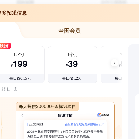
更多招采信息
全国会员
最划算
12个月
1个月
3个月
199
39
99
¥
¥
¥
每日仅0.55元
每日仅1.26元
每日仅1.08元
时取消。