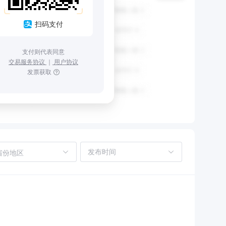
扫码支付
支付则代表同意
交易服务协议
｜
用户协议
发票获取
省份地区