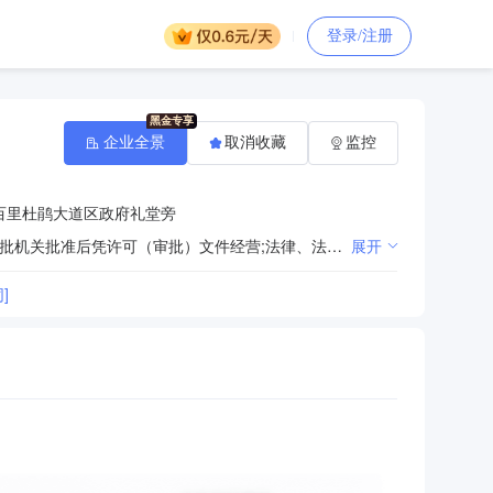
登录/注册
企业全景
取消收藏
监控
百里杜鹃大道区政府礼堂旁
法律、法规、国务院决定规定禁止的不得经营；法律、法规、国务院决定规定应当许可（审批）的，经审批机关批准后凭许可（审批）文件经营;法律、法规、国务院决定规定无需许可（审批）的，市场主体自主选择经营。（许可项目：保安服务；建设工程施工；城市建筑垃圾处置（清运）；建设工程设计；餐饮服务；食品销售；劳务派遣服务。（依法须经批准的项目，经相关部门批准后方可开展经营活动，具体经营项目以相关部门批准文件或许可证件为准）一般项目：代驾服务；业务培训（不含教育培训、职业技能培训等需取得许可的培训）；家政服务；专业保洁、清洗、消毒服务；建筑物清洁服务；计算机及办公设备维修；物业管理；小微型客车租赁经营服务；日用电器修理；园林绿化工程施工；建筑材料销售；五金产品零售；礼仪服务；礼品花卉销售；市政设施管理；停车场服务；服装服饰零售；洗染服务；办公设备销售；软件销售；计算机软硬件及辅助设备零售；日用百货销售；消防技术服务；安防设备销售；特种设备销售；消防器材销售；中小学生校外托管服务。（除依法须经批准的项目外，凭营业执照依法自主开展经营活动））
展开
]