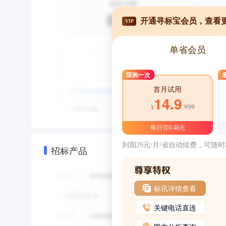
开通寻标宝会员，查看
VIP
单省会员
限购一次
首月试用
14.9
¥39
¥
每日仅0.48元
到期29元/月/省自动续费，可随
招标产品
标讯详情查看
关键电话直连