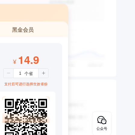
黑金会员
14.9
¥
支付后可进行选择生效省份
公众号