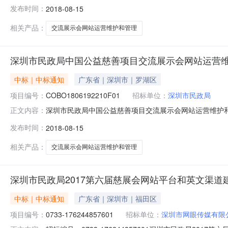
织采购，评标工作已经结束，中标结果如下：一、项目信息项
发布时间：
2018-08-15
联系人：乐小姐屈小姐联系方式：33396389二、采购
及合
相关产品：
交流展示会网站运营维护和管理
深圳市民政局中国公益慈善项目交流展示会网站运营维
中标｜中标通知
广东省｜深圳市｜罗湖区
项目编号：
COBO1806192210F01
招标单位：
深圳市民政局
深圳市民政局中国公益慈善项目交流展示会网站运营维护
正文内容：
目（重新招标）品目服务/其他服务采购单位深圳市民政局行政区
发布时间：
2018-08-15
名单马利军、陈志新、曾强、肖春勇、许桂东总中标金额￥2
位地址深
相关产品：
交流展示会网站运营维护和管理
深圳市民政局2017第六届慈展会网站平台和英文渠道
中标｜中标通知
广东省｜深圳市｜福田区
项目编号：
0733-176244857601
招标单位：
深圳市网眼传媒有限