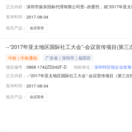
深圳市振东招标代理有限公司受--的委托，就“2017年亚太
正文内容：
中标结果如下：一、项目信息项目编号：0868-1742ZD2
发布时间：
2017-08-04
82786018/82786038-809二、采购单位信息采
相关产品：
会议宣传
--“2017年亚太地区国际社工大会”-会议宣传项目(第
中标｜中标通知
广东省｜深圳市｜福田区
项目编号：
0868-1742ZD242F-D
招标单位：
深圳特区报企业发展
--“2017年亚太地区国际社工大会”-会议宣传项目（第
正文内容：
务/会议和展览服务/会议服务/一般会议服务采购单位--行政区
发布时间：
2017-08-04
李少军、王欣、陈红、梁光辉、林江总中标金额￥91.9万元（人
相关产品：
会议宣传