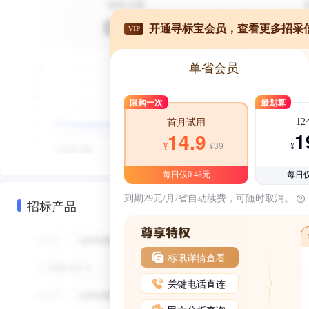
开通寻标宝会员，查看更多招采
VIP
单省会员
限购一次
最划算
1
首月试用
1
14.9
¥39
¥
¥
每日仅0.48元
每日仅
到期29元/月/省自动续费，可随时取消。
招标产品
标讯详情查看
关键电话直连