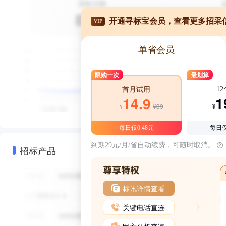
开通寻标宝会员，查看更多招采
VIP
单省会员
限购一次
最划算
1
首月试用
1
14.9
¥39
¥
¥
每日仅0.48元
每日仅
到期29元/月/省自动续费，可随时取消。
招标产品
标讯详情查看
关键电话直连