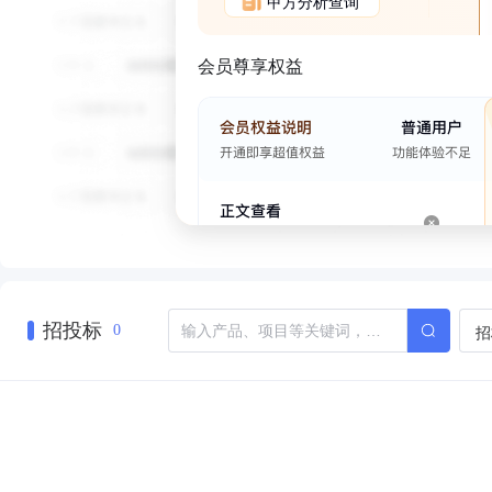
甲方分析查询
会员尊享权益
招投标
招
0