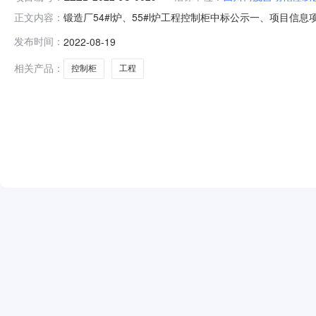
锻造厂54#l炉、55#l炉工程控制柜中标公示一、项目信息项
正文内容：
位名称：检测中心采购单位地址：中国-四川-德阳-旌阳区旌
发布时间：
2022-08-19
成交供应商名称成交金额（元）1四川柯茂自动化控制设备有限
相关产品：
控制柜
工程