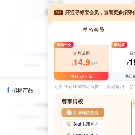
开通寻标宝会员，查看更多招采
VIP
单省会员
限购一次
最划算
1
首月试用
1
14.9
¥39
¥
¥
每日仅0.48元
每日仅
到期29元/月/省自动续费，可随时取消。
招标产品
标讯详情查看
关键电话直连