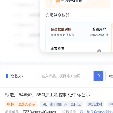
甲方分析查询
会员尊享权益
招投标
招
1
锻造厂54#l炉、55#l炉工程控制柜中标公示
中标｜候选人公示
四川省｜德阳市｜旌阳区
家具建材
中
项目编号：
EZZB-2022-JC-0029
招标单位：
四川柯茂自动化控制