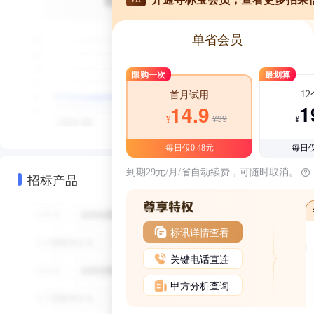
单省会员
限购一次
最划算
1
首月试用
1
14.9
¥39
¥
¥
每日仅0.48元
每日仅
到期29元/月/省自动续费，可随时取消。
招标产品
标讯详情查看
关键电话直连
甲方分析查询