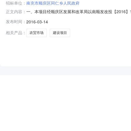
招标单位：
南充市顺庆区同仁乡人民政府
一、本项目经顺庆区发展和改革局以南顺发改投【2016】1
正文内容：
随机抽取中选人（承包人），诚邀符合资格条件的潜在申
发布时间：
2016-03-14
市场建设项目建设地点南充市顺庆区同仁乡实施时间总工期
内容（合同段划分）（表二）施
相关产品：
农贸市场
建设项目
NEW
HOT
5折起
暂时没有搜索结果…