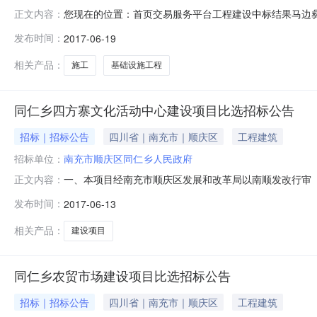
您现在的位置：首页交易服务平台工程建设中标结果马边彝族
正文内容：
【我要打印】【关闭】马边彝族自治县苏坝镇白杨槽村老
发布时间：
2017-06-19
设施工程中标候选人公示项目及标段名称马边彝族自治县苏
4510130招标人马边磷都发展有限
相关产品：
施工
基础设施工程
同仁乡四方寨文化活动中心建设项目比选招标公告
招标｜招标公告
四川省｜南充市｜顺庆区
工程建筑
招标单位：
南充市顺庆区同仁乡人民政府
一、本项目经南充市顺庆区发展和改革局以南顺发改行审【20
正文内容：
（E方式）随机抽取中选人（承包人），诚邀符合资格条
发布时间：
2017-06-13
同仁乡四方寨文化活动中心建设项目建设地点南充市顺庆区
内容建设资金区文旅局、
相关产品：
建设项目
同仁乡农贸市场建设项目比选招标公告
招标｜招标公告
四川省｜南充市｜顺庆区
工程建筑