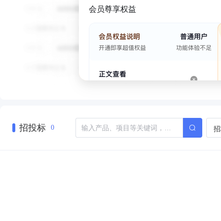
会员尊享权益
招投标
招
0