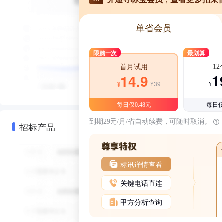
单省会员
限购一次
最划算
1
首月试用
1
14.9
¥39
¥
¥
每日仅0.48元
每日仅
到期29元/月/省自动续费，可随时取消。
招标产品
标讯详情查看
关键电话直连
甲方分析查询