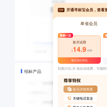
开通寻标宝会员，查看
VIP
单省会员
限购一次
首月试用
14.9
¥39
¥
每日仅0.48元
到期29元/月/省自动续费，可随
招标产品
标讯详情查看
关键电话直连