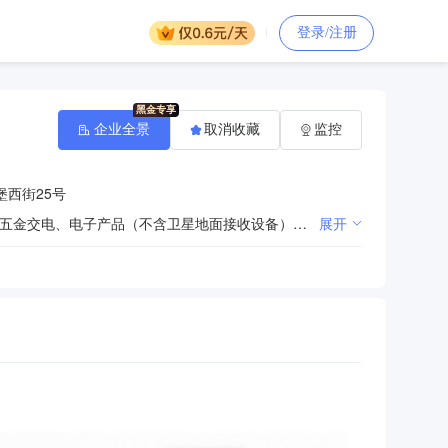
登录/注册
企业全景
取消收藏
监控
西街25号
建筑工程施工总承包；建筑装修装饰工程、建筑幕墙工程、钢结构工程设计施工；装饰材料、建筑材料、五金交电、电子产品（不含卫星地面接收设备）批发零售；文化活动服务；艺术品展示；预应力混凝土输水管、钢筋砼排水管、预应力电杆、GRC轻质墙板、水泥制品设备、建筑金属门窗组合安装；预拌商品混凝土研发、生产、销售及技术服务；酒店管理；自有房屋及场地租赁；道路普通货物运输（凭许可证经营）；房地产开发、商品房销售（凭资质证经营）；物业管理。【依法须经批准的项目，经相关部门批准后方可开展经营活动】***
展开