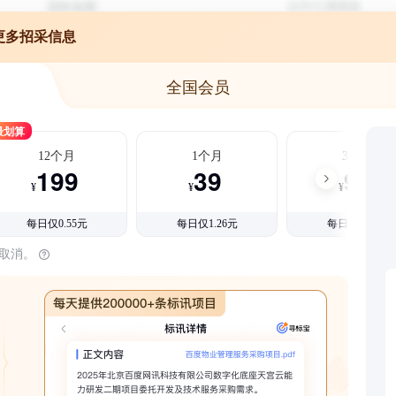
更多招采信息
全国会员
最划算
12个月
1个月
3个月
199
39
99
¥
¥
¥
每日仅0.55元
每日仅1.26元
每日仅1.08元
时取消。