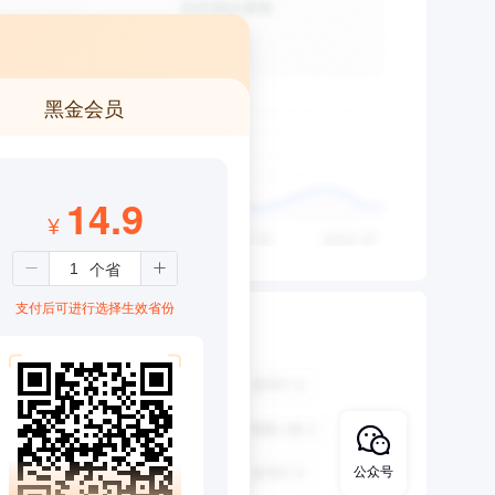
黑金会员
14.9
¥
支付后可进行选择生效省份
公众号