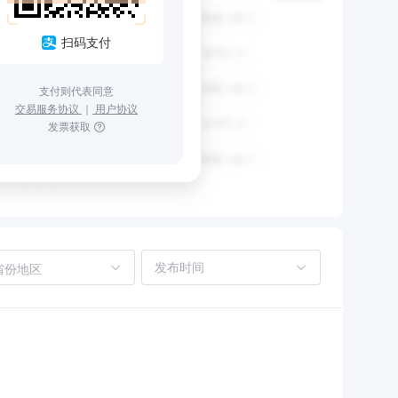
扫码支付
支付则代表同意
交易服务协议
｜
用户协议
发票获取
省份地区