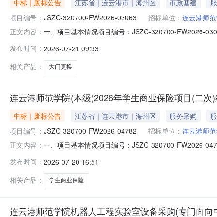
中标｜废标公告
江苏省｜连云港市｜海州区
市政基建
服
项目编号：
JSZC-320700-FW2026-03063
招标单位：
连云港师范
一、项目基本情况项目编号：JSZC-320700-FW20
正文内容：
文件要求进行报价。三、凡对本次公告内容提出询问，请按以
发布时间：
2026-07-21 09:33
相关产品：
大门更换
连云港师范学院(本级)2026年学生商业保险项目(二次
中标｜废标公告
江苏省｜连云港市｜海州区
服务采购
服
项目编号：
JSZC-320700-FW2026-04782
招标单位：
连云港师范
一、项目基本情况项目编号：JSZC-320700-FW20
正文内容：
份有限公司连云港中心支公司存在不满足比选文件项目需
发布时间：
2026-07-20 16:51
购单位：连云港师范学院（本级）联系人姓名：李工（江苏建
相关产品：
学生商业保险
连云港师范学院机器人工程实验室设备采购(专门面向