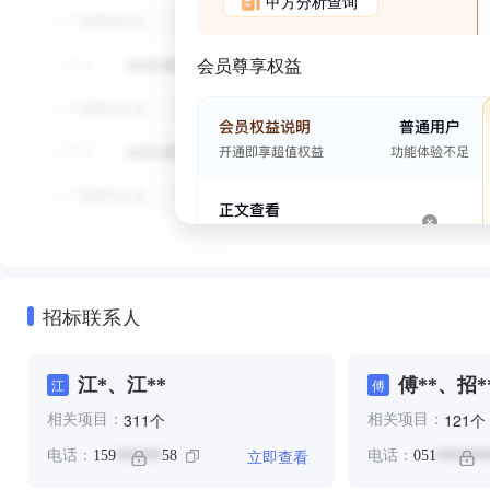
甲方分析查询
会员尊享权益
招标联系人
江*、江**
傅**、招*
江
傅
个
个
311
121
相关项目：
相关项目：
立即查看
电话：
159
58
电话：
051
******
*******