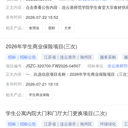
点击查看公告内容：连云港师范学院学生食堂大宗食材供
正文内容：
发布时间：
2026-07-22 15:52
相关产品：
食用油
面粉
大米
2026年学生商业保险项目(三次)
招标｜招标公告
江苏省｜连云港市｜海州区
服务采购
服
项目编号：
JSZC-320700-FW2026-04507
招标单位：
连云港师范
一、比选信息项目名称：2026年学生商业保险项目（三次）项
正文内容：
业保险服务/其他商业保险服务项目预算：￥40.0项目地点：
发布时间：
2026-07-21 19:10
位：连云港师范学院（本级）联系人姓名：李工（江苏建协全过程
相关产品：
学生商业保险
学生公寓内院大门和门厅大门更换项目(二次)
招标｜招标公告
江苏省｜连云港市｜海州区
环保绿化
工