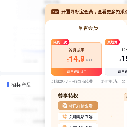
开通寻标宝会员，查看更多招采
VIP
单省会员
限购一次
最划算
1
首月试用
1
14.9
¥39
¥
¥
每日仅0.48元
每日仅
到期29元/月/省自动续费，可随时取消。
招标产品
标讯详情查看
关键电话直连