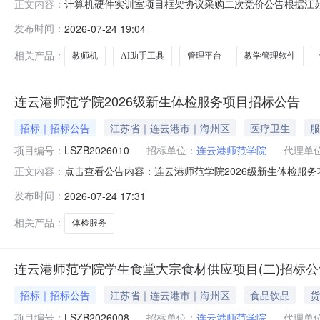
计算机硬件实训室项目框架协议采购二次竞价公告根据江
正文内容：
金额项目名称：计算机硬件实训室项目框架协议采购二次竞价
发布时间：
2026-07-24 19:04
D701MER00161（具体规格参数、配套软件及采购
服务要求1.要所供产品须为正规渠道官方
相关产品：
教师机
AI助手工具
管理平台
教学管理软件
连云港师范学院2026级新生体检服务项目招标公告
招标｜招标公告
江苏省｜连云港市｜海州区
医疗卫生
服
项目编号：
LSZB2026010
招标单位：
连云港师范学院
代理单
点击查看公告内容：连云港师范学院2026级新生体检服
正文内容：
发布时间：
2026-07-24 17:31
相关产品：
体检服务
连云港师范学院学生食堂大宗食材供应项目(二)招标公
招标｜招标公告
江苏省｜连云港市｜海州区
食品饮品
货
项目编号：
LSZB2026008
招标单位：
连云港师范学院
代理单