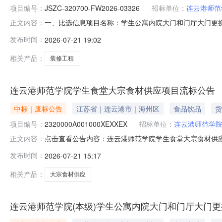
项目编号：
JSZC-320700-FW2026-03326
招标单位：
连云港师范
一、比选信息项目名称：学生公寓内院大门和门厅大门更换项目
正文内容：
程项目预算：￥94020.6项目地点：连云港师范学院评审开
发布时间：
2026-07-21 19:02
话：15261310729固定电话：响应开始时间：2026-07-
相关产品：
装修工程
连云港师范学院学生食堂大宗食材供应项目流标公告
中标｜废标公告
江苏省｜连云港市｜海州区
食品饮品
货
项目编号：
2320000A001000XEXXEX
招标单位：
连云港师范学
点击查看公告内容：连云港师范学院学生食堂大宗食材供
正文内容：
发布时间：
2026-07-21 15:17
相关产品：
大宗食材供应
连云港师范学院(本级)学生公寓内院大门和门厅大门