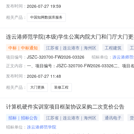
发布时间：
2026-07-27 19:59
相关产品：
中国知网数据库服务
连云港师范学院(本级)学生公寓内院大门和门厅大门更
中标｜中标通知
江苏省｜连云港市｜海州区
工程建筑
工
项目编号：
JSZC-320700-FW2026-03326
招标单位：
连云港师范
一、项目编号：JSZC-320700-FW2026-03
正文内容：
中选（成交）报价：￥72288.8四、主要标的信息项目名称
发布时间：
2026-07-27 11:48
目：装修工程项目预算：￥94020.6项目地点：连云港师范
相关产品：
大门更换
装修工程
计算机硬件实训室项目框架协议采购二次竞价公告
招标｜招标公告
江苏省｜连云港市｜海州区
通讯电子
货
招标单位：
连云港师范学院