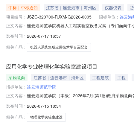
中标｜中标通知
江苏省｜连云港市｜海州区
仪器仪表
货
项目编号：
JSZC-320700-RJXM-G2026-0005
招标单位：
连云港
连云港师范学院机器人工程实验室设备采购（专门面向中小企业）
正文内容：
备采购（专门面向中小企业）三、中标（成交）信息序号供应商
发布时间：
2026-07-17 16:57
市江北新区星火路20号星火创业大厦1幢538室96.1（
相关产品：
机器人系统集成应用技术平台及配套
应用化学专业物理化学实验室建设项目
采购意向
江苏省｜连云港市｜海州区
工程建筑
工程
招标单位：
连云港师范学院
连云港师范学院（本级）2026年7月(第1批)政府采购
正文内容：
范学院（本级）2026年7月(第1批)政府采购意向公告采
发布时间：
2026-07-15 18:34
采购品目：采购需求概况：应用化学专业物理化学实验室建
采购公告和采
相关产品：
物理化学实验室建设