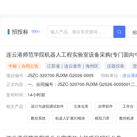
招投标
招
999+
连云港师范学院机器人工程实验室设备采购(专门面向
中标｜合同公告
江苏省｜连云港市｜海州区
仪器仪表
货
项目编号：
JSZC-320700-RJXM-G2026-0005
招标单位：
连云港
一、合同编号：JSZC-320700-RJXM-G2026-00
正文内容：
G2026-0005四、项目名称：连云港师范学院机器
发布时间：
14小时前
路28号联系方式：19851821109供应商（乙方）：南
相关产品：
设计与虚拟调试软件
立体仓库
自带软件
工作台
数控系统
机器人扩展IO模块
模拟刀库
数控机床