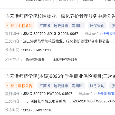
连云港师范学院校园物业、绿化养护管理服务中标公
中标｜中标通知
江苏省｜连云港市｜海州区
环保绿化
服
项目编号：
JSZC-320700-JZCG-G2026-0067
招标单位：
连云港
连云港师范学院校园物业、绿化养护管理服务中标公告一、项目编
正文内容：
（成交）信息采购包1序号供应商名称社会信用代码供应商地址
发布时间：
2026-08-05 18:38
国际大厦1303号办公92.73（均分制）2487926元
相关产品：
物业管理服务
绿化养护管理服务
连云港师范学院(本级)2026年学生商业保险项目(三次
中标｜废标公告
江苏省｜连云港市｜海州区
服务采购
服
项目编号：
JSZC-320700-FW2026-04507
招标单位：
连云港师范
一、项目基本情况项目编号：JSZC-320700-FW20
正文内容：
份有限公司连云港中心支公司存在不满足资格条件的情形
发布时间：
2026-08-03 19:16
（本级）联系人姓名：李工（江苏建协全过程工程咨询有限公司