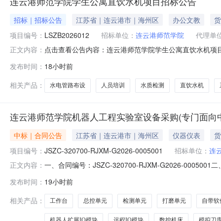
连云港师范学院学生公寓直饮水机项目招标公告
招标｜招标公告
江苏省｜连云港市｜海州区
办公文教
货
项目编号：
LSZB2026012
招标单位：
连云港师范学院
代理单
点击查看公告内容：连云港师范学院学生公寓直饮水机项
正文内容：
发布时间：
18小时前
相关产品：
水电管路布设
人员培训
水质检测
直饮水机
连云港师范学院机器人工程实验室设备采购(专门面向
中标｜合同公告
江苏省｜连云港市｜海州区
仪器仪表
货
项目编号：
JSZC-320700-RJXM-G2026-0005001
招标单位：
连
一、合同编号：JSZC-320700-RJXM-G2026
正文内容：
计划编号、采购计划备案号等、如有)：JSZC-320700
发布时间：
19小时前
（甲方）：连云港师范学院（本级）地址：连云港市海州区圣
相关产品：
工作台
总控单元
检测单元
打磨单元
自带软
机器人扩展IO模块
远程IO模块
数控机床
模拟刀