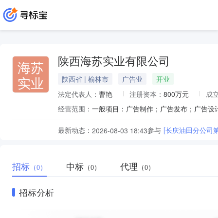
陕西海苏实业有限公司
海苏
实业
陕西省 | 榆林市
广告业
开业
法定代表人：
曹艳
注册资本：
800万元
成
经营范围：
最新动态：
参与
[长庆油田分公司
2026-08-03 18:43
招标
中标
代理
（0）
（0）
（0）
招标分析