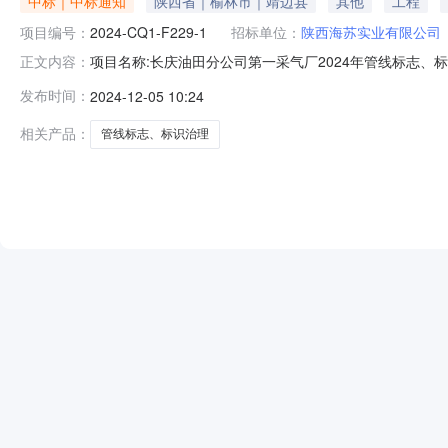
中标｜中标通知
陕西省｜榆林市｜靖边县
其他
工程
项目编号：
2024-CQ1-F229-1
招标单位：
陕西海苏实业有限公司
项目名称:长庆油田分公司第一采气厂2024年管线标志
正文内容：
日东采购人联系方式：02986505892F229非招标结果
发布时间：
2024-12-05 10:24
F229-1一、基本情况本项目非招标选商内容包括：长庆
等手续，
相关产品：
管线标志、标识治理