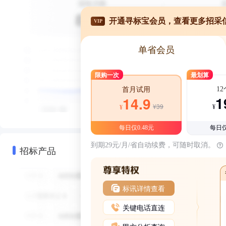
开通寻标宝会员，查看更多招采
VIP
单省会员
限购一次
最划算
1
首月试用
1
14.9
¥39
¥
¥
每日仅0.48元
每日仅
到期29元/月/省自动续费，可随时取消。
招标产品
标讯详情查看
关键电话直连